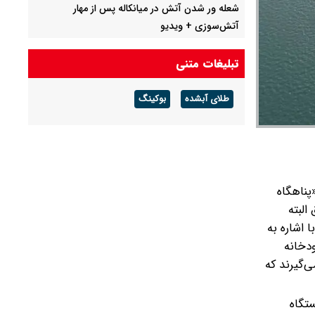
شعله ور شدن آتش در میانکاله پس از مهار
آتش‌سوزی + ویدیو
پیش بینی هوای تهران فردا چهارشنبه ۱۴ مرداد/
تبلیغات متنی
کاهش دمای تهران از جمعه
طلای آبشده
بوکینگ
۱۵۰ کشور گرفتار توفان گرد و خاک
پناهگاه
لبته
اشاره به
موسی تا مصب رودخانه
‌گیرند که
ستگاه