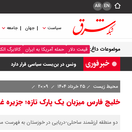
AR
EN
سیاست
جهان
جامعه
رهبر انقلاب با مسعود پزشکیان دیدار ک
موضوعات داغ:
قیمت دلار
حمله آمریکا به ایران
کالابرگ الک
امیر جهانشاهی: پای نظامی آمریکایی به 
ونس در بن‌بست سیاسی قرار دارد
با این دیپلمات کاستاریکایی آشنا شوید
محیط‌ زیست
۲۵ خرداد ۱۴۰۴
۲۰:۰۹
حمله انصارالله یمن به بندر «المخا»
خلیج فارس میزبان یک پارک تازه؛ جزیره غ
دو منطقه ارزشمند ساحلی-دریایی در خوزستان به فهرست