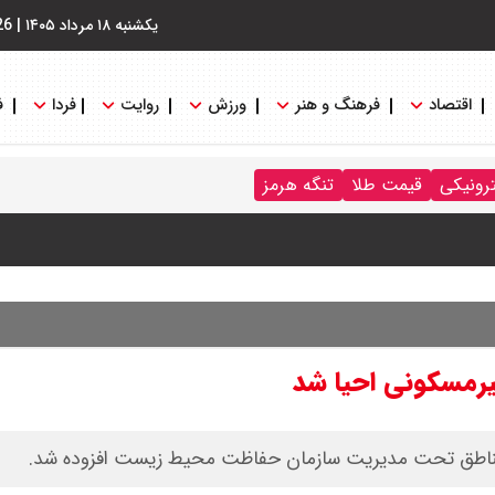
یکشنبه ۱۸ مرداد ۱۴۰۵
|
26
اقتصاد
فرهنگ و هنر
ورزش
روایت
فردا
ف
رد / درباره مشکلات کشور و تعامل اقتصادی با طرفهای خارجی گفتگو
ترونیکی
قیمت طلا
تنگه هرمز
ایران باز شود آن را قطع می‌کنیم + ویدیو
 : شانس او از گروسی برای دبیرکلی سازمان ملل بیشتر شد
یرمسکونی احیا شد
 مناطق تحت مدیریت سازمان حفاظت محیط زیست افزوده شد.