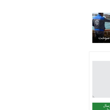
ل سوخت
سال
ظر