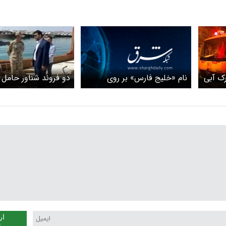
نام «خلیج فارس» بر روی
ک آبی
دو فروند شناور حام
پیراهن ژیمناست مدال‌آور ایران
قاچاق توقیف شدند
در آسیا + ویدیو
ار
ن