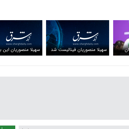
سهیلا منصوریان فینالیست شد
سهیلا منصوریان این بار
ن
گرفت + ویدئو