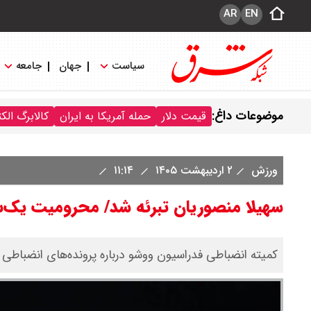
AR
EN
سیاست
جهان
جامعه
موضوعات داغ:
قیمت دلار
حمله آمریکا به ایران
کالابرگ الک
ورزش
۲ اردیبهشت ۱۴۰۵
۱۱:۱۴
سهیلا منصوریان تبرئه شد/ محرومیت یک‌سا
کمیته انضباطی فدراسیون ووشو درباره پرونده‌های انضباطی خ