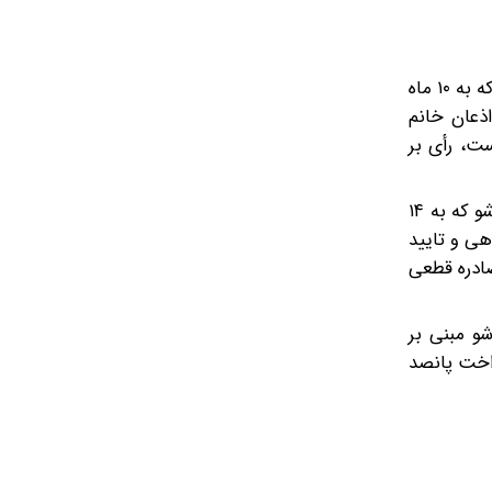
در خصوص تقاضای تجدید نظر خواهی خانم سهیلا منصوریان نسبت به رأی مورخ ۲۵ /۰۹ /۱۴۰۵ کمیته انضباطی فدراسیون ووشو که به ۱۰ ماه
نظر و اذعان خانم
ت، رأی بر
در خصوص تقاضای تجدید نظر خواهی خانم شهربانو منصوریان نسبت به رأی مورخ ۲۵ /۰۹ /۱۴۰۵ کمیته انضباطی فدراسیون ووشو که به ۱۴
هی و تایید
تقلیل داده می شود و رآی صادره قطعی
ه انضباطی فدراسیون ووشو مبنی بر
ه پرداخت پانصد