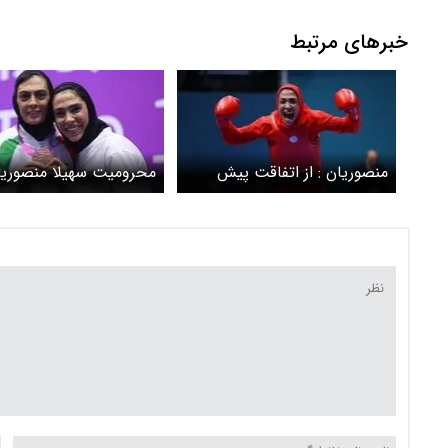
وابسته (گاماسیاب، دینورآب، سیمره)
خبرهای مرتبط
منصوریان : از اتفاقت پیش
محرومیت سهیلا منصوریا
آمده پشیمانم / اینستاگرامم
بخشیده می‌شود؟
دست خودم نبود