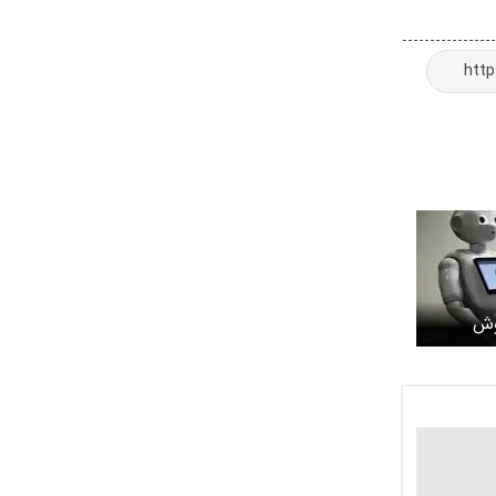
وش
رند؟