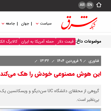
AR
EN
سیاست
جهان
جامعه
موضوعات داغ:
قیمت دلار
حمله آمریکا به ایران
کالابرگ الک
فناوری
۹ فروردین ۱۴۰۴
۱۳:۳۲
این هوش مصنوعی خودش را هک می‌کند!
گروهی از محققای دانشگاه UC سن‌دی
بی‌نظیر است.