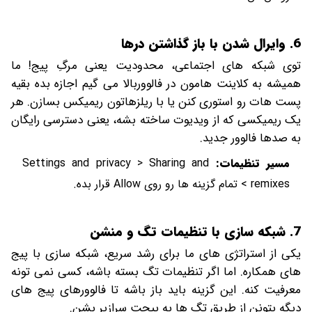
6. وایرال شدن با باز گذاشتن درها
توی شبکه های اجتماعی، محدودیت یعنی مرگِ پیج! ما
همیشه به کلاینت هامون در فالووربالا می گیم اجازه بده بقیه
پست هات رو استوری کنن یا با ریلزهاتون ریمیکس بسازن. هر
یک ریمیکسی که از ویدیوت ساخته بشه، یعنی دسترسی رایگان
به صدها فالوور جدید.
مسیر تنظیمات:
Settings and privacy > Sharing and
remixes > تمام گزینه ها رو روی Allow قرار بده.
7. شبکه سازی با تنظیمات تگ و منشن
یکی از استراتژی های ما برای رشد سریع، شبکه سازی با پیج
های همکاره. اما اگر تنظیمات تگ بسته باشه، کسی نمی تونه
معرفیت کنه. این گزینه باید باز باشه تا فالوورهای پیج های
دیگه بتونن از طریق تگ ها به پیجت سرازیر بشن.