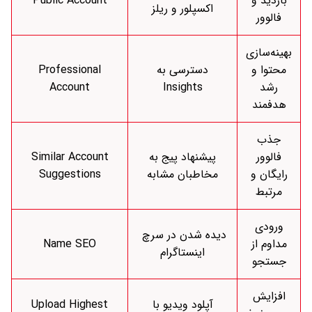
بازدید و
Public Account
اکسپلور و ریلز
فالوور
بهینه‌سازی
محتوا و
دسترسی به
Professional
رشد
Insights
Account
هدفمند
جذب
فالوور
پیشنهاد پیج به
Similar Account
رایگان و
مخاطبان مشابه
Suggestions
مرتبط
ورودی
دیده شدن در سرچ
مداوم از
Name SEO
اینستاگرام
جستجو
افزایش
آپلود ویدیو با
Upload Highest