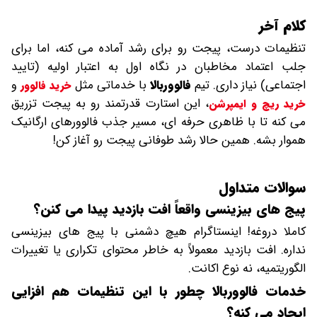
کلام آخر
تنظیمات درست، پیجت رو برای رشد آماده می ‌کنه، اما برای
جلب اعتماد مخاطبان در نگاه اول به اعتبار اولیه (تایید
اجتماعی) نیاز داری. تیم
فالووربالا
با خدماتی مثل
و
خرید فالوور
، این استارت قدرتمند رو به پیجت تزریق
خرید ریچ و ایمپرشن
می ‌کنه تا با ظاهری حرفه ‌ای، مسیر جذب فالوورهای ارگانیک
هموار بشه. همین حالا رشد طوفانی پیجت رو آغاز کن!
سوالات متداول
پیج های بیزینسی واقعاً افت بازدید پیدا می کنن؟
کاملا دروغه! اینستاگرام هیچ دشمنی با پیج های بیزینسی
نداره. افت بازدید معمولاً به خاطر محتوای تکراری یا تغییرات
الگوریتمیه، نه نوع اکانت.
خدمات فالووربالا چطور با این تنظیمات هم افزایی
ایجاد می کنه؟