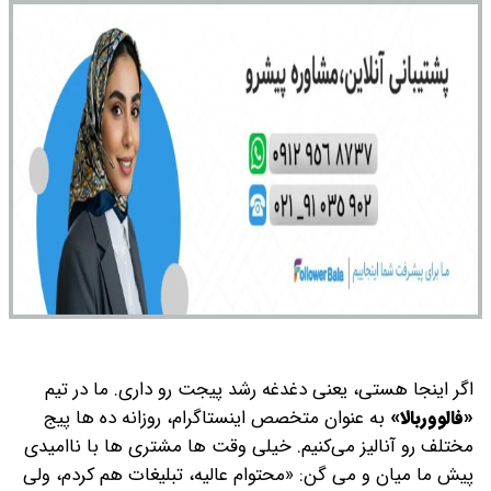
اگر اینجا هستی، یعنی دغدغه رشد پیجت رو داری. ما در تیم
«فالووربالا»
به عنوان متخصص اینستاگرام، روزانه ده ها پیج
مختلف رو آنالیز می‌کنیم. خیلی وقت ها مشتری ها با ناامیدی
پیش ما میان و می گن: «محتوام عالیه، تبلیغات هم کردم، ولی