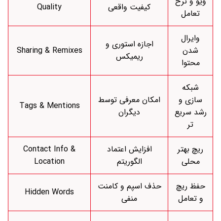
ویو و نرخ
کیفیت واقعی
Quality
تعامل
وایرال
اجازه استوری و
شدن
Sharing & Remixes
ریمیکس
محتوا
شبکه‌
سازی و
امکان معرفی توسط
Tags & Mentions
رشد سریع‌
دیگران
تر
ریچ بهتر
افزایش اعتماد
Contact Info &
محلی
الگوریتم
Location
حفظ ریچ
حذف اسپم و کامنت
Hidden Words
و تعامل
منفی