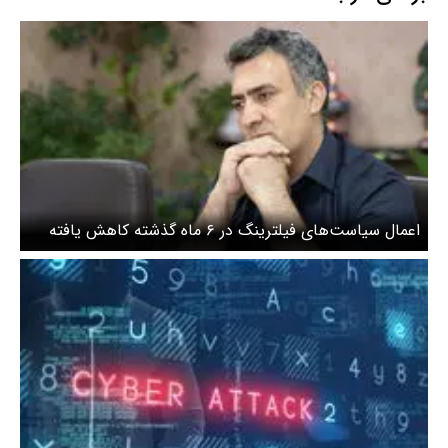
​اعمال سیاست‌های فیلترینگ در ۶ ماه گذشته کاهش یافته
است / پایان انحصار واردات پهنای‌باند زیرساخت بعید است