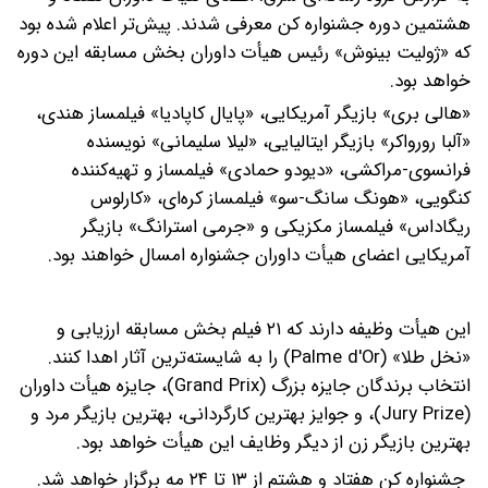
هشتمین دوره جشنواره کن معرفی شدند. پیش‌تر اعلام شده بود
که «ژولیت بینوش» رئیس هیأت داوران بخش مسابقه این دوره
خواهد بود.
«هالی بری» بازیگر آمریکایی، «پایال کاپادیا» فیلمساز هندی،
«آلبا رورواکر» بازیگر ایتالیایی، «لیلا سلیمانی» نویسنده
فرانسوی-مراکشی، «دیودو حمادی» فیلمساز و تهیه‌کننده
کنگویی، «هونگ سانگ-سو» فیلمساز کره‌ای، «کارلوس
ریگاداس» فیلمساز مکزیکی و «جرمی استرانگ» بازیگر
آمریکایی اعضای هیأت داوران جشنواره امسال خواهند بود.
این هیأت وظیفه دارند که ۲۱ فیلم بخش مسابقه ارزیابی و
«نخل طلا» (Palme d'Or) را به شایسته‌ترین آثار اهدا کنند.
انتخاب برندگان جایزه بزرگ (Grand Prix)، جایزه هیأت داوران
(Jury Prize)، و جوایز بهترین کارگردانی، بهترین بازیگر مرد و
بهترین بازیگر زن از دیگر وظایف این هیأت خواهد بود.
جشنواره کن هفتاد و هشتم از ۱۳ تا ۲۴ مه برگزار خواهد شد.