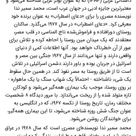
داستانی عربی (IPAF) که به عنوان بوکر عربی شناخته می‌شود و
معتبرترین جایزه ادبی در جهان عرب است، محمد سمیر ندا
نویسنده مصری را برای «دعای اضطراب» به عنوان برنده خود
معرفی کرد.
«دعای اضطراب» در سال ۱۹۷۷ می‌گذرد. ساکنان
روستای دورافتاده و فراموش‌شده ناج المناسی در قلب مصر،
معتقدند که یک میدان مین روستا را احاطه کرده و تلاش برای
عبور از آن خطرناک خواهد بود. آنها اطلاعات کمی از دنیای
واقعی دارند و تنها می‌دانند از سال ۱۹۶۷ جنگی بین مصر و
اسرائیل در جریان بوده و باور دارند دشمن اسرائیلی در تلاش
است تا از طریق روستا به مصر نفوذ کند. در همین حال سقوط
یک شیء ناشناخته - احتمالاً یک شهاب سنگ یا یک ماهواره -
بر روی روستا، موجب یک بیماری همه‌گیر می‌شود و کودکان
تازه متولد شده را از ریخت می‌اندازد. با مرور دیدگاه ۸ شخصیت
مختلف رمان، تاریخ روستا از نکسه ۱۹۶۷، که در انگلیسی به
عنوان جنگ شش روزه شناخته می‌شود، تا این بیماری همه‌گیر،
برای خوانندگان روشن می‌شود.
محمد سمیر ندا نویسنده‌ای مصری است که سال ۱۹۷۸ در عراق
متولد شد. او در بغداد، قاهره و طرابلس زندگی کرده است.