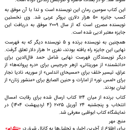
این کتاب سومین رمان این نویسنده است و ندا با آن موفق به
کسب جایزه ۵۰ هزار دلاری بروکر عربی شد. وی نخستین
نویسنده مصری است که از سال ۲۰۰۹ موفق به دریافت این
جایزه معتبر ادبی شده است.
همچنین به نویسنده برنده و ۵ نویسنده دیگر که به فهرست
نهایی این جایزه راه یافته بودند، نفری ۱۰ هزار دلار تعلق گرفت.
دیگر نویسندگان فهرست نهایی شامل حمد فال‌الدین برای
«دانشمند» از موریتانی، ازهر جرجیس برای «دره پروانه‌ها» از
عراق، تیسیر خلف برای «مسیحای اندلس» از سوریه، نادیا نجار
برای «لمس نور» از امارات و حنین الصایغ برای «منشور زنان» از
لبنان بودند.
کتاب برنده از میان ۱۲۴ کتاب ارسال شده برای رقابت امسال
انتخاب و پنجشنبه ۲۴ آوریل ۲۰۲۵ (۴ اردیبهشت ۱۴۰۴) در
نمایشگاه کتاب ابوظبی معرفی شد.
منبع:
مهر
برای اطلاع از آخرین اخبار و تحلیل‌ها به کانال شرق در
«تلگرام»