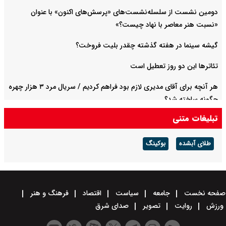
دومین نشست از سلسله‌نشست‌های «پرسش‌های اکنون» با عنوان
«نسبت هنر معاصر با نهاد چیست؟»
گیشه سینما در هفته گذشته چقدر بلیت فروخت؟
تئاترها این دو روز تعطیل است
هر آنچه برای آقای مدیری لازم بود فراهم کردیم / سریال مرد ۳ هزار چهره
چگونه ساخته شد؟
تبلیغات متنی
پس از سهراب پورناظری، احسان مطوری هم عضو آکادمی گرمی شد
طلای آبشده
بوکینگ
صفحه نخست
جامعه
سیاست
اقتصاد
فرهنگ و هنر
ورزش
روایت
تصویر
صدای شرق