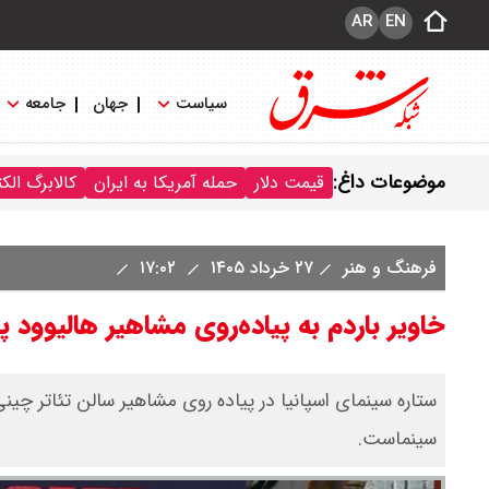
AR
EN
سیاست
جهان
جامعه
موضوعات داغ:
قیمت دلار
حمله آمریکا به ایران
کالابرگ الک
فرهنگ و هنر
۲۷ خرداد ۱۴۰۵
۱۷:۰۲
خاویر باردم به پیاده‌روی مشاهیر هالیوود 
ستاره سینمای اسپانیا در پیاده روی مشاهیر سالن تئاتر چینی
سینماست.