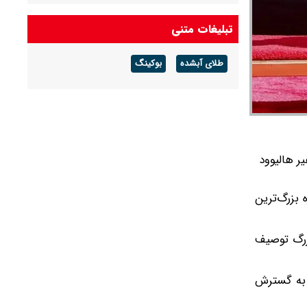
تبلیغات متنی
طلای آبشده
بوکینگ
ر هالیوود
 بزرگ‌ترین
بزرگ توصیف
ر به گسترش