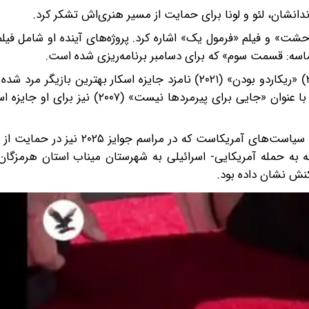
زندانشان، لئو و لونا برای حمایت از مسیر هنری‌اش تشکر کرد.
 وحشت» و فیلم «فرمول یک» اشاره کرد. پروژه‌های آینده او شامل فی
باردم برای بازی «پیش از آغاز شب» (۲۰۰۰)، «بیوتیفول» (۲۰۱۰) «ریکاردو بودن» (۲۰۲۱) نامزد جایزه اسکار بهتر
او در نقش یک آدم‌کش در فیلم وسترن ساخته برادران کوئن با عنوان «جایی برای پیرمردها 
این ستاره سینما از جمله حامیان فلسطین و منتقد سرسخت سیاست‌های آمریکاست که 
ه به حمله آمریکایی- اسرائیلی به شهرستان میناب استان هرمزگان
کنش نشان داده بود.