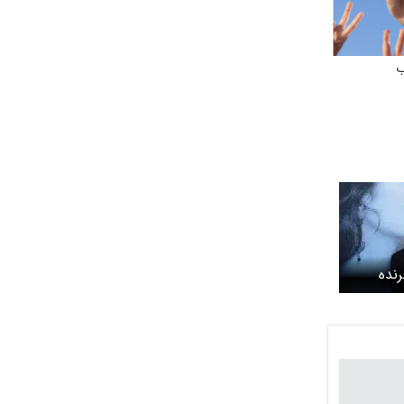
ب
نده