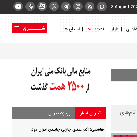
8 August 20
شــــــرق
ناوری
بازار
تصویر
استان ها
کتاب شرق
روزنامه شرق
نام‌های
آخرین اخبار
پربازدیدترین
هاشمی: اکبر عبدی چارلی چاپلین ایران بود