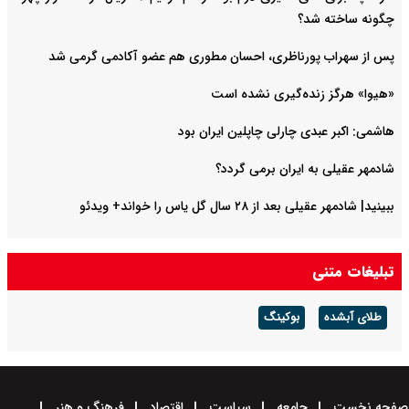
چگونه ساخته شد؟
پس از سهراب پورناظری، احسان مطوری هم عضو آکادمی گرمی شد
«هیوا» هرگز زنده‌گیری نشده است
هاشمی: اکبر عبدی چارلی چاپلین ایران بود
شادمهر عقیلی به ایران برمی گردد؟
ببینید| شادمهر عقیلی بعد از ۲۸ سال گل یاس را خواند+ ویدئو
تبلیغات متنی
طلای آبشده
بوکینگ
صفحه نخست
جامعه
سیاست
اقتصاد
فرهنگ و هنر