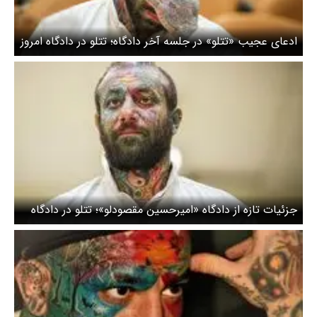
ادعای عجیب «تتلو» در جلسه آخر دادگاه؛ تتلو در دادگاه امروز
چه گفت؟/ تصاویر
جزئیات تازه از دادگاه «امیرحسین مقصودلو»؛ تتلو در دادگاه
امروز چه گفت؟/ تصاویر