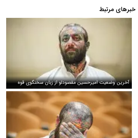
خبرهای مرتبط
آخرین وضعیت امیرحسین مقصودلو از زبان سخنگوی قوه
قضائیه / هیچ اعلام رسمی درباره احراز توبه «تتلو» نشده
است