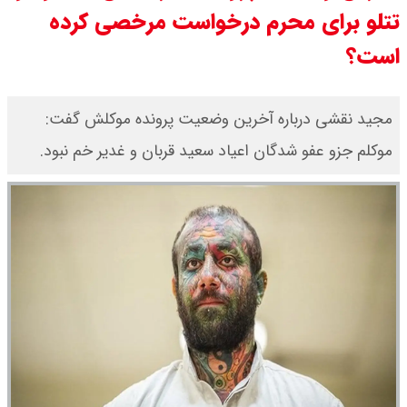
تتلو برای محرم درخواست مرخصی کرده
قیمت طلا ۱۸ عیار امروز جمعه ۱۶ مرداد
است؟
۱۴۰۵ اعلام شد/ طلا بر مدار صعود
قیمت نفت امروز جمعه ۱۶ مرداد ۱۴۰۵
مجید نقشی درباره آخرین وضعیت پرونده موکلش گفت:
موکلم جزو عفو شدگان اعیاد سعید قربان و غدیر خم نبود.
/ نفت صعودی شد + جدول