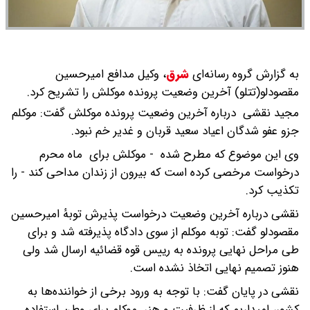
به گزارش گروه رسانه‌ای
شرق
،
وکیل مدافع امیرحسین
مقصودلو(تتلو) آخرین وضعیت پرونده موکلش را تشریح کرد.
مجید نقشی درباره آخرین وضعیت پرونده موکلش گفت: موکلم
جزو عفو شدگان اعیاد سعید قربان و غدیر خم نبود.
وی این موضوع که مطرح شده - موکلش برای ماه محرم
درخواست مرخصی کرده است که بیرون از زندان مداحی کند - را
تکذیب کرد.
نقشی درباره آخرین وضعیت درخواست پذیرش توبهٔ امیرحسین
مقصودلو گفت: توبه موکلم از سوی دادگاه پذیرفته شد و برای
طی مراحل نهایی پرونده به رییس قوه‌ قضائیه ارسال شد ولی
هنوز تصمیم نهایی اتخاذ نشده است.
نقشی در پایان گفت: با توجه به ورود برخی از خواننده‌ها به
کشور، امیداریم که از ظرفیت و هنر موکلم برای وطن استفاده