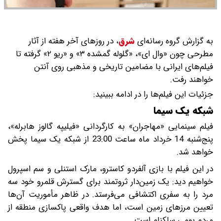
به گزارش گروه رسانه‌ای
شرق
،
در روزهای آخر هفته از آثار
مطرحی چون «وال ای»، «گلوله گمشده ۳» و «ریو ۲» گرفته تا
فیلم‌های ایرانی با مضامین تاریخی و مذهبی روی آنتن
خواهند رفت.
جزئیات این فیلم‌ها را در ادامه ببینید:
شبکه یک سیما
فیلم سینمایی «مهاجران» به کارگردانی «فیلیپه گالوز هابرله»،
پنج‌شنبه 14 خرداد ماه ساعت 23:00 از شبکه یک سیما پخش
خواهد شد.
در این فیلم با بازی آلفردو کاسترو، مارک استنلی و سم اسپرول
خواهیم دید: یک زمین‌دار ثروتمند برای گسترش قلمرو خود سه
مرد را به سفری اکتشافی می‌فرستد. در ظاهر مأموریت آن‌ها
تعیین مرزهای زمین است، اما هدف واقعی پاکسازی منطقه از
مردم بومی سلکنام است ...