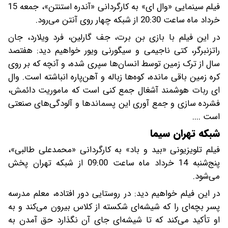
فیلم سینمایی «وال ای» به کارگردانی «آندره استنتن»، جمعه 15
خرداد ماه ساعت 20:30 از شبکه چهار روی آنتن می‌رود.
در این فیلم با بازی بن برت، جف گارلین، فرد ویلارد، جان
راتزنبرگر، کتی ناجیمی و سیگورنی ویور خواهیم دید: هفتصد
سال از ترک زمین توسط انسان‌ها سپری شده، و آنچه که بر روی
کره زمین باقی مانده، کوه‌ها زباله و آهن‌پاره انباشته ‌است. وال
ای ربات هوشمند آشغال جمع کنی است که ماموریت دائمش،
فشرده سازی و جمع آوری این پسماندها و آلودگی‌های صنعتی
است ....
شبکه تهران سیما
فیلم تلویزیونی «بید و باد» به کارگردانی «محمدعلی طالبی»،
پنج‌شنبه 14 خرداد ماه ساعت 09:00 از شبکه تهران پخش
می‌شود.
در این فیلم خواهیم دید: در روستایی دور افتاده، معلم مدرسه
پسر بچه‌ای را که شیشه‌ای شکسته از کلاس بیرون می‌کند و به
او تأکید می‌کند که تا شیشه‌ای جای آن نگذارد حق آمدن به