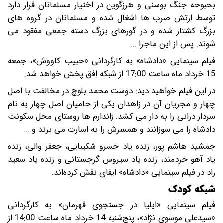
بحبوحه جنگ بوسنی و هرزگوین در اختیار مسلمانان قرار دارد
توسط ارتش صرب ها اشغال شده و مسلمانان در گروه های
بزرگ کشتار شده و در گورهای بزرگ دسته جمعی مفقود می
شوند. پس از این ماجرا ...
فیلم سینمایی «دادشاه» به کارگردانی «حبیب کاووش»، جمعه
15 خرداد ماه ساعت 17:00 از شبکه افق پخش خواهد شد.
در این فیلم خواهید دید: دوست محمد بلوچ در مخالفت با اصل
چهار و مجریان آن در زاهدان یکی از حامیان اصل چهار به نام
سردار درانی را به دار می کشد. ژاندارم ها روستای محل سکونت
دادشاه را می سوزانند و همسرش را به اسارت می برند و ...
جمشید هاشم پور، زنده یاد خسرو شکیبایی، جعفر والی، زنده
یاد آهو خردمند، زنده یاد سیروس گرجستانی و زنده یاد سعید
راد در فیلم سینمایی «دادشاه» ایفای نقش کرده‌اند.
شبکه کودک
فیلم سینمایی «ایلیا در جستجوی قهرمان» به کارگردانی
«سیدعلی موسوی نژاد»، پنج‌شنبه 14 خرداد ماه ساعت 14:00 از