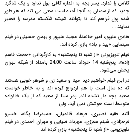
کلاس را ندارد. پسر بچه به اندازه کافی پول ندارد و یک شاگرد
جدید که از سمنان به آنجا آمده است سعی می کند که هر طور
شده پول فراهم کند تا بتوانند شیشه شکسته مدرسه را تعمیر
نمایند ...
هادی علیپور، امیر جانفدا، مجید علیپور و بهمن حسینی در فیلم
سینمایی «بید و باد» بازی کرده اند.
فیلم تلویزیونی «از شنبه تا پنجشنبه» به کارگردانی «حجت قاسم
زاده»، پنج‌شنبه 14 خرداد ساعت 24:00 بامداد از شبکه تهران
پخش می‌شود.
در این فیلم خواهیم دید: مینا و سعید زن و شوهر خوبی هستند
که ده سال است با هم ازدواج کرده اند و به خاطر خواست
سعید بچه دار نشده اند. پدر مینا از سعید که از یک خانواده
متوسط است خوشش نمی آید، ولی ...
آتنه فقیه نصیری، فرهاد قائمیان، حمیدرضا پگاه، خسرو
فرحزادی، شبنم معززی، مهرداد ضیایی و مهران احمدی در فیلم
تلویزیونی «از شنبه تا پنجشنبه» بازی کرده اند.