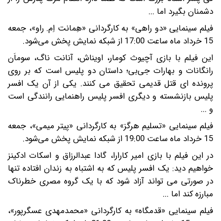
دشمنان بگیرد اما ...
فیلم سینمایی «دو راهی» به کارگردانی «هِمانت اِم. راو»، جمعه
15 خرداد ماه ساعت 17:00 از شبکه نمایش پخش می‌شود.
این فیلم با بازی آچیوث کومار، اویناش، آنانت ناگ، سوماَن
رانگانات و بهارات جی‌بی؛ داستان دو پلیس است که بر روی
پرونده ای قتل قدیمی تحقیق می کنند. یکی از آن یک افسر
پلیس بازنشسته و دیگری افسر پلیس راهنمایی رانندگی است
و ...
فیلم سینمایی «تسلیم هرگز» به کارگردانی «پیتر میمی»، جمعه
15 خرداد ماه ساعت 19:00 از شبکه نمایش پخش می‌شود.
در این فیلم با بازی امیر کارارا، گادا عبدالرزاق و اسکات ادکینز
خواهیم دید: یک افسر پلیس که به اشتباه به زندان افتاده تنها
در صورتی می تواند آزاد شود که با یک گروه مصری خطرناک
مبارزه کند اما ...
فیلم سینمایی «قدمگاه» به کارگردانی «محمدمهدی عسگرپور»،