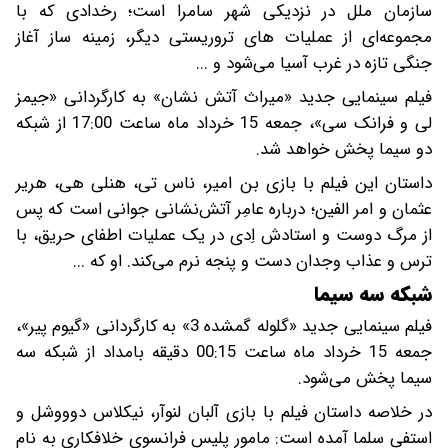
سازمان ملل در نزدیکی شهر سامرا است؛ رخدادی که با
مجموعه‌ای از عملیات‌ های تروریستی دیگر، زمینه‌ ساز آغاز
جنگی تازه در غرب آسیا می‌شود و ‌...
فیلم سینمایی جدید «میراث آتش نشان» به کارگردانی «جیمز
لی و فرانک سی»، جمعه 15 خرداد ماه ساعت 17:00 از شبکه
دو سیما پخش خواهد شد.
داستان این فیلم با بازی بن امیر، ناس تی، هنلی هی، هریر
عثمان و امر الفین؛ درباره عامِر آتش‌نشانی جوانی است که پس
از مرگ دوست و استادش اِدی در یک عملیات اطفای حریق، با
ترس و عذاب وجدان دست ‌و پنجه نرم می‌کند. او که ...
شبکه سه سیما
فیلم سینمایی جدید «گلوله گمشده 3» به کارگردانی «گیوم پیر»،
جمعه 15 خرداد ماه ساعت 00:15 دقیقه بامداد از شبکه سه
سیما پخش می‌شود.
در خلاصه داستان فیلم با بازی آلبان لنوآر، نیکلاس دوووشل و
استفی سلما آمده است: مامور پلیس فرانسوی خلافکاری به نام