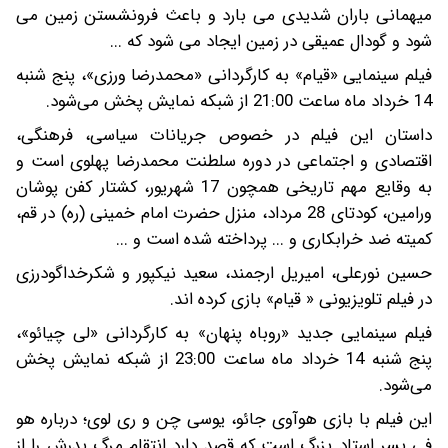
میهمانی باران شدیدی می بارد و باعث فرونشستن زمین می
شود و گودال عمیقی در زمین ایجاد می شود که ...
فیلم سینمایی «قیام» به کارگردانی «محمدرضا ورزی»، پنج شنبه
14 خرداد ماه ساعت 21:00 از شبکه نمایش پخش می‌شود.
داستان این فیلم در خصوص جریانات سیاسی، فرهنگی،
اقتصادی و اجتماعی در دوره سلطنت محمدرضا پهلوی است و
به وقایع مهم تاریخی همچون 17 شهریور، کشتار کفن پوشان
ورامین، کودتای 28 مرداد، منزل حضرت امام خمینی (ره) در قم،
کمیته ضد خرابکاری و ... پرداخته شده است و ...
حسین نورعلی، امیریل ارجمند، سعید نیکپور و شکرخداگودرزی
در فیلم تلویزیونی « قیام» بازی کرده اند.
فیلم سینمایی جدید «روباه پنهان» به کارگردانی «لی چیائو»،
پنج شنبه 14 خرداد ماه ساعت 23:00 از شبکه نمایش پخش
می‌شود.
این فیلم با بازی هوآوی جائو، یوسی چن و ری لوی؛ درباره هو
فی پسر استاد بزرگ است که قصد دارد انتقام مرگ پدرش را از