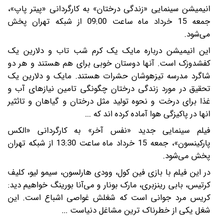
انیمیشن سینمایی «زندگی درختان» به کارگردانی «پیتر پاپ»،
جمعه 15 خرداد ماه ساعت 09:00 از شبکه تهران پخش
می‌شود.
این انیمیشن درباره مایک یک کرم شب تاب و دلارین یک
کفشدوزک است. آنها دوستان خوبی برای هم هستند و هر دو
شاگرد مدرسه تیزهوشان حشرات هستند. مایک و دلارین یک
تحقیق در مورد زندگی درختان چگونگی تامین نیازهای آب و
غذا برای درخت و نحوه تولید مثل درختان و گیاهان و تاثثیر
انها در پاکیزگی هوا آماده کرده اند که ...
فیلم سینمایی جدید «نفس آخر» به کارگردانی «الکس
پارکینسون»، جمعه 15 خرداد ماه ساعت 13:30 از شبکه تهران
پخش می‌شود.
در این فیلم با بازی فین کول، وودی هارلسون، سیمو لیو، کلیف
کرتیس، بابی رینزبری، مارک بونار و می‌آنا بورینگ خواهیم دید:
کریس مرد جوانی است که شغلش غواصی اشباع است. این
شغل یکی از خطرناک ترین مشاغل دنیاست ...