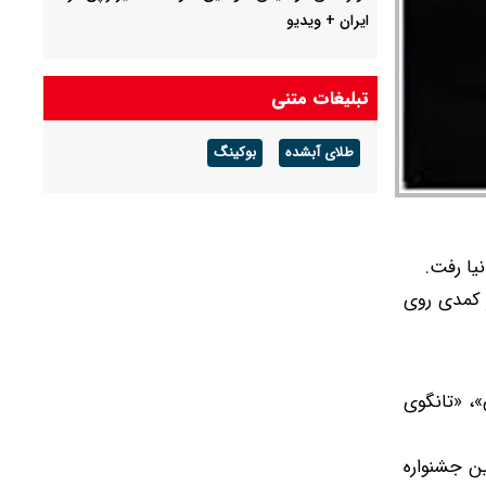
ایران + ویدیو
تبلیغات متنی
طلای آبشده
بوکینگ
ر کمدی روی
»، «تانگوی
ین جشنواره