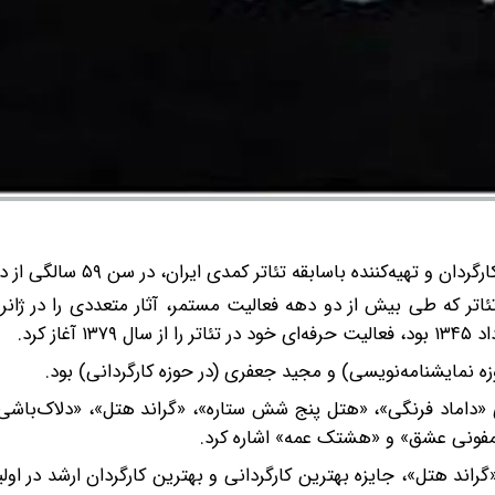
تهیه‌کننده باسابقه تئاتر کمدی ایران، در سن ۵۹ سالگی از دنیا رفت.
تئاتر که طی بیش از دو دهه فعالیت مستمر، آثار متعددی را در ژان
ه نمایشنامه‌نویسی) و مجید جعفری (در حوزه کارگردانی) بود.
 «داماد فرنگی»، «هتل پنج شش ستاره»، «گراند هتل»، «دلاک‌باشی
فونی عشق» و «هشتک عمه» اشاره کرد.
اند هتل»، جایزه بهترین کارگردانی و بهترین کارگردان ارشد در اول