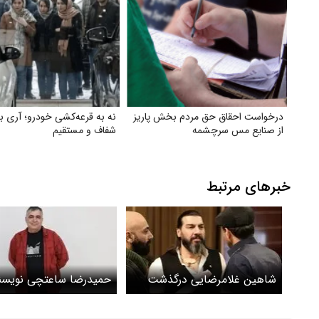
درخواست احقاق حق مردم بخش پاریز
نه به قرعه‌کشی خودرو؛ آری 
از صنایع مس سرچشمه
شفاف و مستقیم
خبرهای مرتبط
شاهین غلامرضایی درگذشت
حمیدرضا ساعتچی نویسن
کارگردان تئاتر درگذشت +
بیوگرافی و سوابق