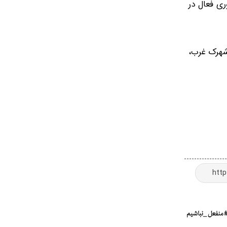
ری فعال در
 الزهرا (س) واقع در شهرک غرب،