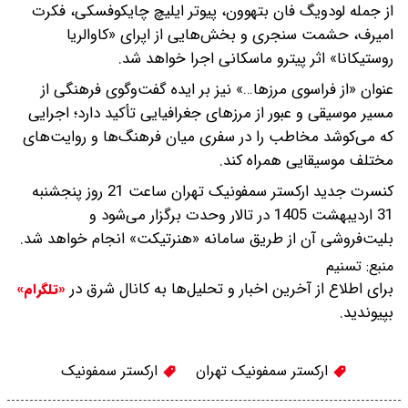
از جمله لودویگ فان بتهوون، پیوتر ایلیچ چایکوفسکی، فکرت
امیرف، حشمت سنجری و بخش‌هایی از اپرای «کاوالریا
روستیکانا» اثر پیترو ماسکانی اجرا خواهد شد.
عنوان «از فراسوی مرزها…» نیز بر ایده گفت‌وگوی فرهنگی از
مسیر موسیقی و عبور از مرزهای جغرافیایی تأکید دارد؛ اجرایی
که می‌کوشد مخاطب را در سفری میان فرهنگ‌ها و روایت‌های
مختلف موسیقایی همراه کند.
کنسرت جدید ارکستر سمفونیک تهران ساعت 21 روز پنجشنبه
31 اردیبهشت‌ 1405 در تالار وحدت برگزار می‌شود و
بلیت‌فروشی آن از طریق سامانه «هنرتیکت» انجام خواهد شد.
منبع:
تسنیم
برای اطلاع از آخرین اخبار و تحلیل‌ها به کانال شرق در
«تلگرام»
بپیوندید.
ارکستر سمفونیک تهران
ارکستر سمفونیک