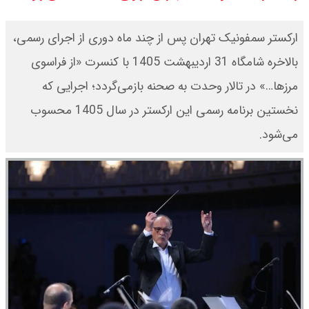
برتر می رسد ؟
ارکستر سمفونیک تهران پس از چند ماه دوری از اجرای رسمی،
سی ان ان گزارش داد : ترامپ ۲ سنگر
بالاخره شامگاه 31 اردیبهشت‌ 1405 با کنسرت «از فراسوی
مرزها…» در تالار وحدت به صحنه بازمی‌گردد؛ اجرایی که
سنتی جمهوری‌خواهان را از دست می
نخستین برنامه رسمی این ارکستر در سال 1405 محسوب
دهد؟
می‌شود.
بنزین برای دولت چقدر تمام می شود؟
یک ادعا: برخی مالکان اجاره بها را ۶۰
درصد افزایش می دهند