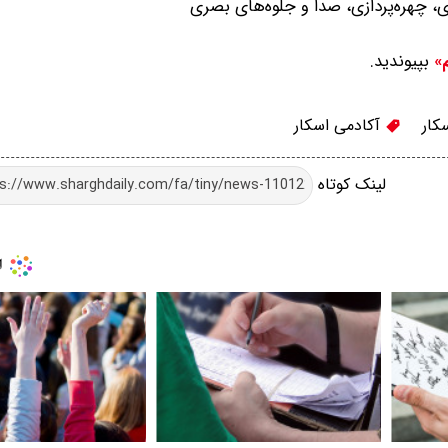
بپیوندید.
م»
کار
آکادمی اسکار
لینک کوتاه