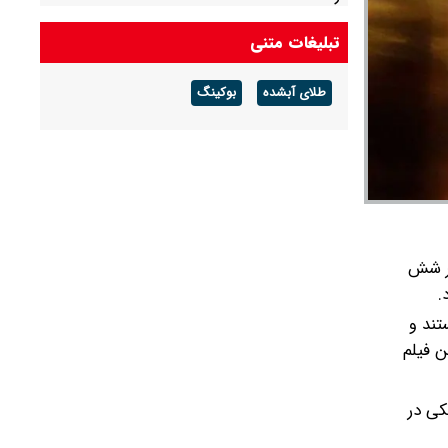
تبلیغات متنی
طلای آبشده
بوکینگ
تر شش
.
تند و
ن فیلم
ئوپلیتیکی در