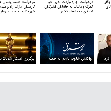
یگان
درخواست اجازه واردات بدون حق
درخواست همسان‌سازی ح
لای
گمرک و مالیات به جانبازان، ایثارگران،
کارمندان ادارات راه و شهر
نخبگان و مدافعان کشور
شهرستان‌ها با سایر سازمان‌
وزارت راه
واکنش خاویر باردم به حمله
کرد
برگزاری
آمریکا به ایران در مراسم اسکار
جنگ ایران و آمریکا
+ ببینید