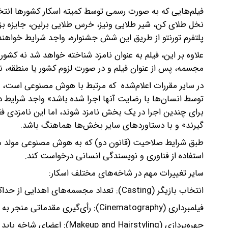
فیلم‌هایی که به صورت رسمی توسط کمیته اسکار کشورها انتخا
نخل طلای کن، شیر طلایی ونیز، خرس طلایی برلین، جایزه بز
پلتفرم تورنتو از طریق این شش جشنواره، واجد شرایط خواهند 
علاوه بر این، فیلم به عنوان نامزد شناخته خواهد شد نه کشور 
مجسمه، پس از عنوان فیلم و در صورت لزوم کشور یا منطقه، ن
در سایر مقررات اعلام‌شده که مرتبط با هوش مصنوعی است، تنه
توسط انسان‌ها با رضایت آنها اجرا شده باشد» واجد شرایط د
برای چندین اجرا در یک بخش نامزد شوند، اما این نامزدی فقط
گیرند» و با دستاوردهای سایر بخش‌ها هماهنگ باشد.
طبق شرایط صلاحیت (قانون دو) که به هوش مصنوعی مولد می‌
استفاده از فناوری و نویسندگی انسانی درخواست کند.
سایر تغییرات مهم در شاخه‌های مختلف اسکار:
انتخاب بازیگر (Casting): تعداد مجسمه‌های اهدایی از حداکثر دو نفر به حداکثر سه نفر افزایش می‌یابد.
فیلمبرداری (Cinematography): رأی‌گیری مقدماتی منجر به فهرست نهایی ۲۰ فیلم خواهد شد نه ۱۰ تا ۲۰ فیلم.
چهره‌پردازی (d Hairstyling