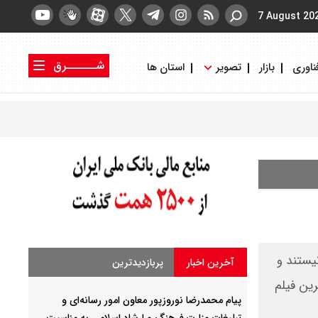
7 August 20
شــــــرق
ناوری
بازار
تصویر
استان ها
کتاب شرق
روزنامه شرق
یستند و
آخرین اخبار
پربازدیدترین
رین فیلم
پیام محمدرضا نوروزپور معاون امور رسانه‌ای و
تبلیغات وزارت فرهنگ و ارشاد اسلامی به مناسبت