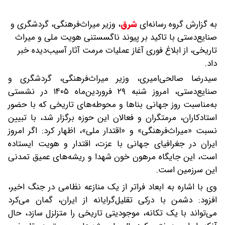
به گزارش گروه رسانه‌ای
شرق
،
وزیر میراث‌فرهنگی، گردشگری و
صنایع‌دستی با تاکید بر پیوند ناگسستنی هویت ملی و میراث
تاریخی، از ابلاغ فوری آغاز عملیات مرمت آثار آسیب‌دیده خبر
داد.
سیدرضا صالحی‌امیری، وزیر میراث‌فرهنگی، گردشگری و
صنایع‌دستی، امروز شنبه ۲۹ فروردین‌ماه ۱۴۰۵ در نشستی
به‌مناسبت روز جهانی بناها و محوطه‌های تاریخی که با حضور
استادکاران، مرمتگران و فعالان این حوزه برگزار شد، با تبیین
نسبت «میراث‌فرهنگی» و «اقتدار ملی»، اظهار کرد: اگر امروز
ایران در جغرافیای جهانی با عزت، اقتدار و هویت ایستاده
است، این جایگاه مرهون خون شهدا و ریشه‌های عمیق تمدنی
این سرزمین است.
وی با اشاره به ابعاد فراتر از یک منازعه نظامی در جنگ اخیر،
افزود: دشمن با درکی تقلیل‌گرایانه از ایران، گمان می‌کرد
می‌تواند با یک تکانه، موجودیتی تاریخی را متزلزل سازد، حال