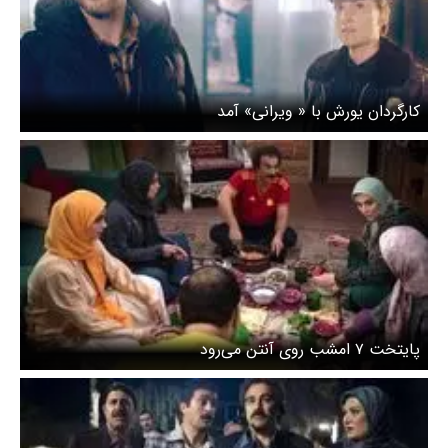
کارگردان یورش با « ویرانی» آمد
پایتخت ۷ امشب روی آنتن می‌رود