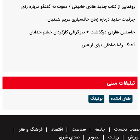
رونمایی از کتاب جدید هادی خانیکی / دعوت به گفتگو درباره رنج
جزئیات جدید درباره زمان خاکسپاری مریم همتیان
جاستین هاردی درگذشت + بیوگرافی کارگردان خشم خدایان
آهنگ رضا صادقی برای اربعین
تبلیغات متنی
طلای آبشده
بوکینگ
صفحه نخست
جامعه
سیاست
اقتصاد
فرهنگ و هنر
ورزش
روایت
تصویر
صدای شرق