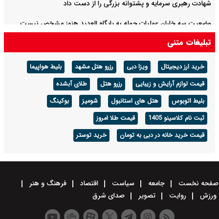
شهادت رهبری سرمایه و پشتوانه بزرگی را از دست داد
وضعیت سه خلبان عملیات حمله به پایگاه العدید هنوز مشخص نیست
تبلیغات متنی
روایت دوم پزشکیان با موضوع اقتصاد و معیشت مردم امشب پخش
می‌شود
خرید ارز دیجیتال
ویزا دبی
رزرو هتل مشهد
بلیط هواپیما
جزئیات طرح مدیریت تنگه هرمز اعلام شد
قیمت لوازم آرایش و زیبایی
رزرو هتل
طلای آبشده
بلیط اتوبوس
هتل های استانبول
شومیز
بوکینگ
ثبت نام کلاسینو 1405
قیمت طلا امروز
قیمت خرید خانه در دبی به تومان
خرید توستر
صفحه نخست
جامعه
سیاست
اقتصاد
فرهنگ و هنر
ورزش
روایت
تصویر
صدای شرق