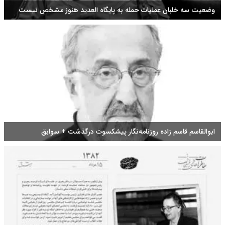
وضعیت سه خلبان عملیات حمله به پایگاه العدید هنوز مشخص نیست
ابوالقاسم قاسم زاده روزنامه‌نگار پیشکسوت درگذشت + سوابق