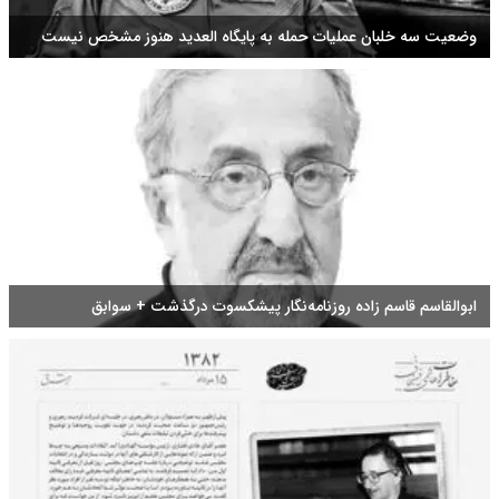
وضعیت سه خلبان عملیات حمله به پایگاه العدید هنوز مشخص نیست
ابوالقاسم قاسم زاده روزنامه‌نگار پیشکسوت درگذشت + سوابق