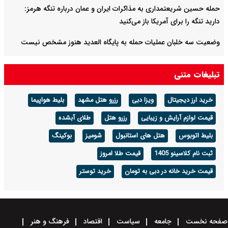
حمله حسین شریعتمداری به مذاکرات ایران و عمان درباره تنگه هرمز:
دارید تنگه را برای آمریکا باز می‌کنید
وضعیت سه خلبان عملیات حمله به پایگاه العدید هنوز مشخص نیست
جزئیات طرح مدیریت تنگه هرمز اعلام شد
تبلیغات متنی
تصاویری جدید از حسن روحانی و ظریف در یک جلسه/ جهانگیری با
ماسک آمد/ گپ و گفت علی جنتی با رئیس جمهور سابق
خرید ارز دیجیتال
ویزا دبی
رزرو هتل مشهد
بلیط هواپیما
قیمت لوازم آرایش و زیبایی
رزرو هتل
طلای آبشده
بلیط اتوبوس
هتل های استانبول
شومیز
بوکینگ
ثبت نام کلاسینو 1405
قیمت طلا امروز
قیمت خرید خانه در دبی به تومان
خرید توستر
صفحه نخست
جامعه
سیاست
اقتصاد
فرهنگ و هنر