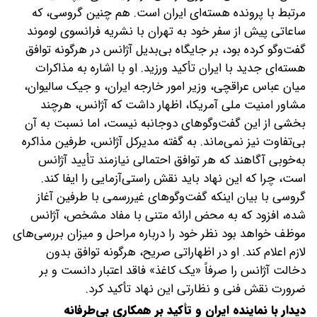
مرتبط با پرونده هسته‌ای ایران است.
هم چنین گروسی، که
ساعاتی پیش از سفر خود به تهران با نشریه فرانسوی لوموند
گفت‌وگو کرده بود، بر جایگاه بی‌بدیل آژانس در هرگونه توافق
هسته‌ای جدید با ایران تأکید ورزید. او با اشاره به مذاکرات
میان عباس عراقچی، وزیر امور خارجه ایران، و جیک سالیوان،
مشاور امنیت ملی آمریکا، اظهار داشت که آژانس، هرچند
بخشی از این گفت‌وگوهای دوجانبه نیست، اما نسبت به آن
بی‌تفاوت نیز نمی‌ماند. به گفته مدیرکل آژانس، طرفین مذاکره
به‌خوبی آگاهند که هر توافق احتمالی نیازمند تأیید آژانس
است، چرا که این نهاد باید نقش راستی‌آزمایی را ایفا کند.
گروسی با بیان اینکه گفت‌وگوهای غیررسمی با طرفین آغاز
شده، افزود که به محض ارائه متنی با مفاد مشخص، آژانس
موظف خواهد بود نظر خود را درباره مراحل و میزان بررسی‌های
لازم اعلام کند. او در اظهاراتی صریح، هرگونه توافق بدون
دخالت آژانس را صرفاً «یک کاغذ» فاقد اعتبار دانست و بر
ضرورت نقش فنی و نظارتی این نهاد تأکید کرد.
دیدار با نماینده ایران و تأکید بر همکاری بی‌طرفانه