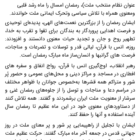
عنوان نظام منتخب ملت)، رمضان امسال را ماه رشد قلبی
ومعنوی همراه با تلاش سیاسی وتحرک ایمانی ملت خواندند.
ایشان رمضان را از بزرگترین نعمت‌های الهی، پدیده‌ای توحیدی
و فرصت اهدایی پروردگار به بندگان برای تقوا و تقرب به خدا،
تطهیر روح و جان و تجدید حیات معنوی دانستند و افزودند:
روزه، انس با قرآن، لیالی قدر و توسلات و تضرعات و مناجات،
فرصت های گرانبها و انسان‌ساز ماه مبارک رمضان است.
رهبر انقلاب، اوج‌گیری انس با قرآن، رواج انفاق و سفره های
افطاری در مساجد و مراکز دینی و محل‌های عمومی و حضور پُر
شور و متراکم همه قشرها به‌خصوص جوانان با ظواهر مختلف
در مراسم دعا و مناجات و توسل را از جلوه‌های رمضان غنی و
سرشار از معنویت ملت ایران برشمردند و گفتند: همه تلاش کنند
از دستاوردهای معنوی خود در این ماه عظیم تا رمضان سال
آینده استفاده و آنها را حفظ کنند.
ایشان با تجلیل از راهپیمایی پر شور و پر معنای ملت در روز
جهانی قدس در جمعه آخر ماه مبارک گفتند: حرکت عظیم ملت