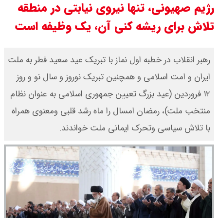
رژیم صهیونی، تنها نیروی نیابتی در منطقه
سی ان ان گزارش داد : ترامپ ۲ سنگر
تلاش برای ریشه کنی آن، یک وظیفه است
سنتی جمهوری‌خواهان را از دست می
رهبر انقلاب در خطبه اول نماز با تبریک عید سعید فطر به ملت
دهد؟
ایران و امت اسلامی و همچنین تبریک نوروز و سال نو و روز
بنزین برای دولت چقدر تمام می شود؟
۱۲ فروردین (عید بزرگ تعیین جمهوری اسلامی به عنوان نظام
یک ادعا: برخی مالکان اجاره بها را ۶۰
منتخب ملت)، رمضان امسال را ماه رشد قلبی ومعنوی همراه
با تلاش سیاسی وتحرک ایمانی ملت خواندند.
درصد افزایش می دهند