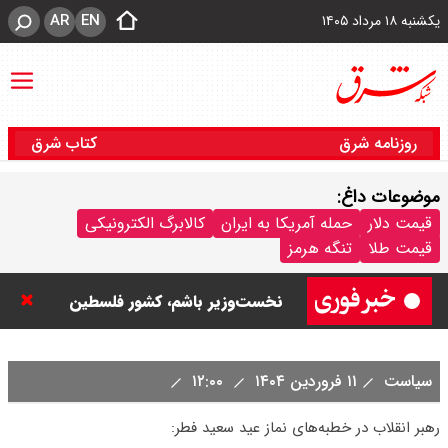
AR
EN
یکشنبه ۱۸ مرداد ۱۴۰۵
روزنامه شرق
کتاب شرق
موضوعات داغ:
نتانیاهو: تا زمان خلع سلاح حماس از
قیمت دلار
حمله آمریکا به ایران
کالابرگ الکترونیکی
قیمت طلا
تنگه هرمز
غزه خارج نمی‌شویم / تا زمانی که
نخست‌وزیر باشم، کشور فلسطین
تشکیل نمی شود
سیاست
۱۱ فروردین ۱۴۰۴
۱۲:۰۰
ورزشگاه آزادی به نیم فصل اول لیگ
رهبر انقلاب در خطبه‌های نماز عید سعید فطر:
برتر می رسد ؟