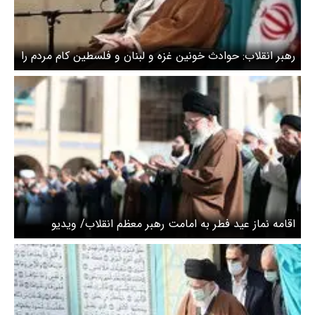
رهبر انقلاب: حوادث خونین غزه و لبنان و فلسطین کام مردم را
در ماه رمضان تلخ کرد/ ویدیو
اقامه نماز عید فطر به امامت رهبر معظم انقلاب/ ویدیو