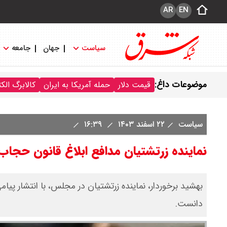
AR
EN
سیاست
جهان
جامعه
موضوعات داغ:
قیمت دلار
حمله آمریکا به ایران
کالابرگ الک
سیاست
۲۲ اسفند ۱۴۰۳
۱۶:۳۹
نماینده زرتشتیان مدافع ابلاغ قانون حجاب
بهشید برخوردار، نماینده زرتشتیان در مجلس، با انتشار پیا
دانست.