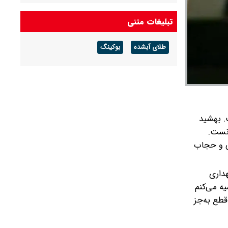
شکل تهاتر دریافت و اموال منقول و غیر منقول آن‌ها
توقیف شد
تبلیغات متنی
فرمانده نیروی هوایی ارتش: در دفاع از ایران، جان
طلای آبشده
بوکینگ
بر کف خواهیم بود
حمله حسین شریعتمداری به مذاکرات ایران و عمان
درباره تنگه هرمز: دارید تنگه را برای آمریکا باز
می‌کنید
.
بهشید
انست.
ی و حجاب
هداری
ه می‌کنم
قطع به‌جز