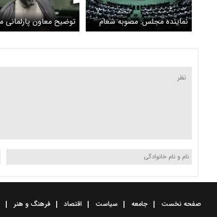
نماینده مجلس: مصوبه شعام
توضیح معاون پارلمانی 
مانع ابلاغ قانون حجاب است!
درباره رویارویی رهبری با
+ ویدیو
نقدعلی
صفحه نخست
جامعه
سیاست
اقتصاد
فرهنگ و هنر
و