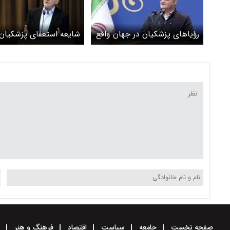
رؤیاهای پزشکیان در جهان واقع
شایعه استعفای پزشکیا
است؟+عکس
صفحه نخست
جامعه
سیاست
اقتصاد
فرهنگ و هنر
و