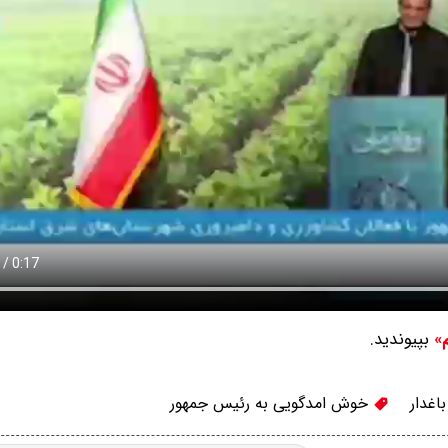
بپیوندید.
م»
اغدار
خوش امدگویی به رئیس جمهور