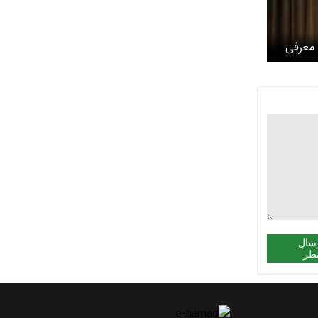
 معرفی
سال
ظر