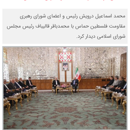
قیمت طلای جهان امروز شنبه ۱۷ مرداد
محمد اسماعیل درویش رئیس و اعضای شورای رهبری
۱۴۰۵ / طلا صعودی شد + جدول
مقاومت فلسطین حماس با محمدباقر قالیباف رئیس مجلس
شورای اسلامی دیدار کرد.
قیمت دلار توافقی امروز شنبه ۱۷ مرداد
۱۴۰۵ اعلام شد