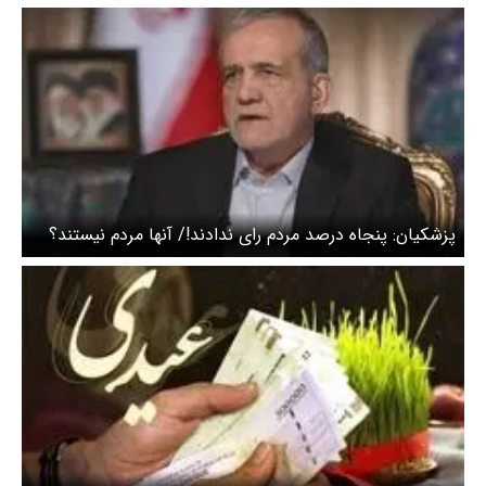
پزشکیان: پنجاه درصد مردم رای ندادند!/ آنها مردم نیستند؟