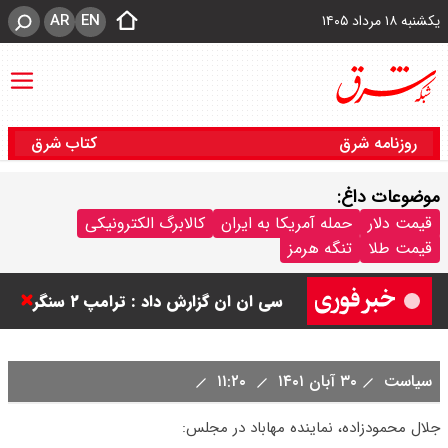
AR
EN
یکشنبه ۱۸ مرداد ۱۴۰۵
روزنامه شرق
کتاب شرق
موضوعات داغ:
قیمت دلار
حمله آمریکا به ایران
کالابرگ الکترونیکی
ورزشگاه آزادی به نیم فصل اول لیگ
قیمت طلا
تنگه هرمز
برتر می رسد ؟
سی ان ان گزارش داد : ترامپ ۲ سنگر
سنتی جمهوری‌خواهان را از دست می
سیاست
۳۰ آبان ۱۴۰۱
۱۱:۲۰
دهد؟
جلال محمودزاده، نماینده مهاباد در مجلس: