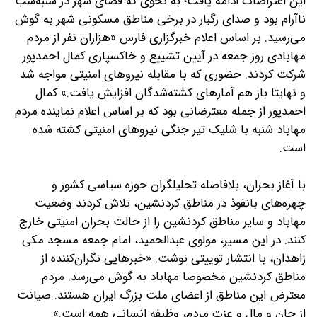
این اعتراضات ادامه یافت؛ به نحوی که فضای شهر در شنبه‌شب
نا‌آرام بود و صدای رگبار در برخی مناطق مسکونی شهر به گوش
می‌رسید. بر اساس اعلام خبرگزاری فارس «هزاران نفر از مردم
مهابادی روز جمعه در آیین تشییع و خاکسپاری کمال احمدپور
شرکت کردند. حضوری که با مقابله نیروهای امنیتی مواجه شد
و نهایتا باز هم آمارهای کشته‌شدگان افزایش یافت.» کمال
احمدپور از جمله معترضانی بود که بر اساس اعلام نماینده مردم
مهاباد شنبه با شلیک تیر جنگی نیروهای امنیتی کشته شده
است.
با آغاز بحران، بلافاصله تحلیلگران حوزه سیاسی کشور و
چهره‌های بانفوذ در مناطق کردنشین، تلاش کردند وضعیت
مهاباد و سایر مناطق کردنشین را از حالت بحران امنیتی خارج
کنند. در این مسیر، مولوی عبدالحمید، امام جمعه مسجد مکی
زاهدان، با انتشار توییتی نوشت: «خبرهایی نگران‌کننده از
مناطق کردنشین مخصوصا مهاباد به گوش می‌‌رسد. مردم
معترض این مناطق از اعضای ملت بزرگ ایران هستند. صیانت
از جان و مال و عزت مردم، وظیفه انسانی همه است.»