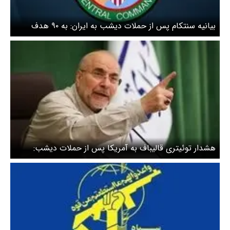
بیانیه سنتکام پس از حملات دیشب به ایران: به ۹۰ هدف
نظامی حمله کردیم + ویدئو
هشدار توئیتری قالیباف به آمریکا پس از حملات دیشب:
شفاف بگویم: بزنید، می‌خورید