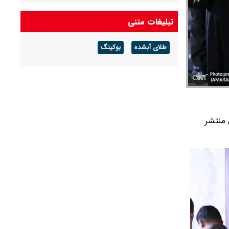
شکست می‌خورد/ شرایط کشور پیچیده است، قبل
از جنگ هم پیچیده بود و جنگ هم آن را مضاعف‌
تبلیغات متنی
کرده است
طلای آبشده
بوکینگ
پزشکیان: مشروطه نقطه عطف بیداری و
آزادی‌خواهی ملت ایران بود
امیر دریادار منصور فلاحی درگذشت
 منتشر