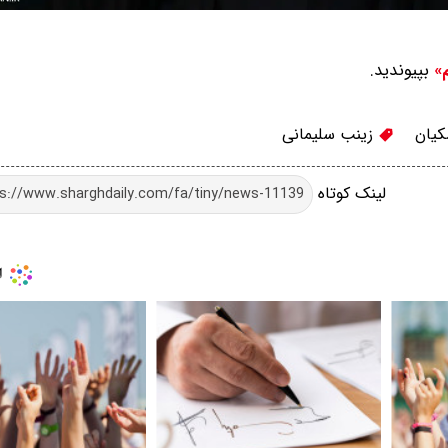
بپیوندید.
م»
یان
زینب سلیمانی
لینک کوتاه