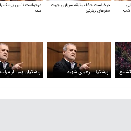
یی
درخواست حذف وثیقه سربازان جهت
درخواست تأمین پوشک رای
ر شب
سفرهای زیارتی
همه
تشییع
پزشکیان: رهبری شهید
پزشکیان پس از مراسم 
می
بزرگ‌ترین سرمایه ایران را مردم
نماز بر پیکر رهبر شید: 
و وحدت می‌دانستند
ایشان را ادامه خواهیم