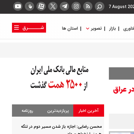
7 August 20
شــــــرق
ناوری
بازار
تصویر
استان ها
کتاب شرق
روزنامه شرق
ر عراق
آخرین اخبار
پربازدیدترین
روزنامه
محسن رضایی: اجازه باز شدن مسیر دوم در تنگه
هرمز را نخواهیم داد