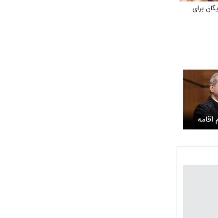
گان برای
اقامه
راه
 داد