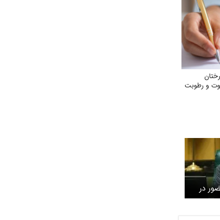
ختان
اوت و رطوبت
ضور در
 شهیدمان
 امر