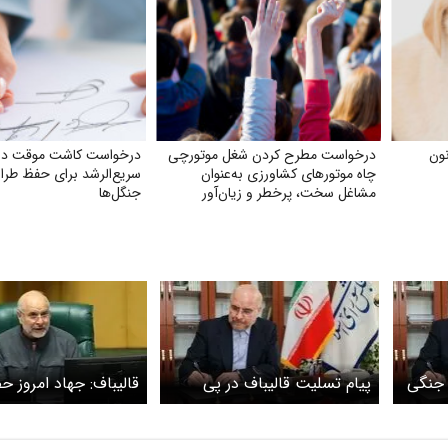
ون
درخواست مطرح کردن شغل موتورچی
درخواست کاشت موقت در
چاه موتورهای کشاورزی به‌عنوان
سریع‌الرشد برای حفظ طر
مشاغل سخت، پرخطر و زیان‌آور
جنگل‌ها
ر جنگی
پیام تسلیت قالیباف در پی
قالیباف: جهاد امروز ح
شهادت سردار خادمی
میدان برای عزای رهبر
است/ امر ملی را بر هر