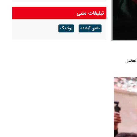
ماجرای حمله خلبانان ایرانی بدون جی‌پی‌اس به
پایگاه آمریکا چه بود؟ + ویدیو
تبلیغات متنی
وضعیت سه خلبان عملیات حمله به پایگاه العدید
طلای آبشده
بوکینگ
هنوز مشخص نیست
احتمال شنیده شدن صدای انفجار در پاکدشت
تهران/ شهروندان نگران نباشند
لفضل