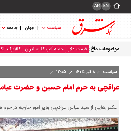
AR
EN
سیاست
جهان
جامعه
موضوعات داغ:
قیمت دلار
حمله آمریکا به ایران
کالابرگ الک
سیاست
۸ تیر ۱۴۰۵
۱۲:۰۵
عراقچی به حرم امام حسین و حضرت عب
عکس‌هایی از سید عباس عراقچی وزیر امور خارجه در حرم