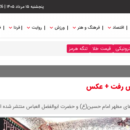
پنجشنبه ۱۵ مرداد ۱۴۰۵
|
26
اقتصاد
فرهنگ و هنر
ورزش
روایت
فردا
ف
ترونیکی
قیمت طلا
تنگه هرمز
اس رفت + عکس
 های مطهر امام حسین(ع) و حضرت ابوالفضل العباس منتشر شده 