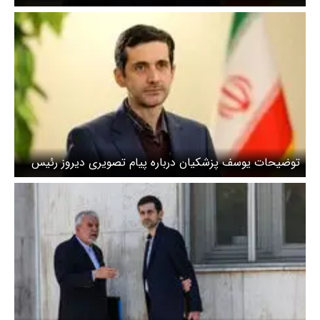
«حکومت را به مردم برگردانید» / این پیام‌ها اگر از طرف
عوامل و مزدوران اسرائیل نباشد محصول بی‌اطلاعی و توهم
است
توضیحات یوسف پزشکیان درباره پیام تصویری دیروز رئیس‌
دولت / عذرخواهی از همسایگان شاید اشکال دیپلماتیک
داشته باشد اما با فرهنگ ما سازگار است / منظور پزشکیان از
«آتش به اختیار» چه بود؟