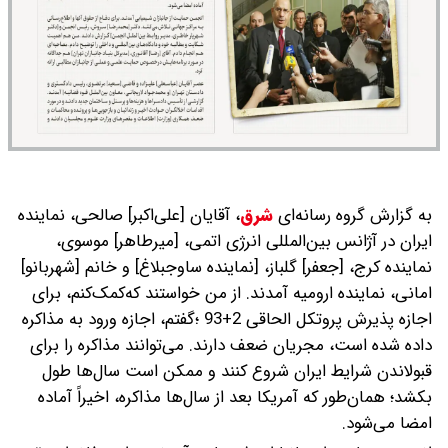
به گزارش گروه رسانه‌ای
شرق
،
آقایان [علی‌اکبر] صالحی، نماینده
ایران در آژانس بین‌المللی انرژی اتمی، [میرطاهر] موسوی،
نماینده ‌کرج، [جعفر] گلباز، [نماینده ساوجبلاغ] و خانم [شهربانو]
امانی، نماینده ارومیه آمدند. از من خواستند که‌کمک‌کنم، برای
اجازه پذیرش پروتکل الحاقی 2+93 ؛گفتم، اجازه ورود به مذاکره
داده شده است، مجریان ضعف دارند. می‌توانند مذاکره را برای
قبولاندن شرایط ایران شروع کنند و ممکن است سال‌ها طول
بکشد؛ همان‌طور که آمریکا بعد از سال‌ها مذاکره، اخیراً آماده
امضا می‌شود.