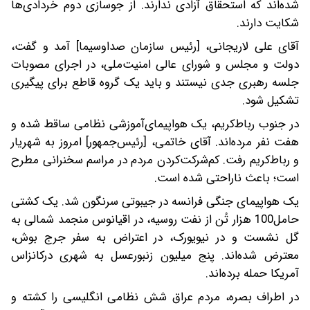
شده‌اند که استحقاق آزادی ندارند. از جوسازی دوم خردادی‌ها
شکایت دارند.
آقای علی لاریجانی، [رئیس سازمان صداوسیما] آمد و گفت،
دولت و مجلس و شورای عالی امنیت‌ملی، در اجرای مصوبات
جلسه رهبری جدی نیستند و باید یک ‌گروه قاطع برای پیگیری
تشکیل شود.
در جنوب رباط‌کریم، یک هواپیمای‌آموزشی نظامی ساقط‌ شده و
هفت نفر مرده‌اند. آقای خاتمی، [رئیس‌جمهور] امروز به شهریار
و رباط‌کریم رفت. کم‌شرکت‌کردن مردم در مراسم سخنرانی مطرح
است؛ باعث ناراحتی شده است.
یک هواپیمای جنگی فرانسه در جیبوتی سرنگون شد. یک ‌کشتی
حامل100 هزار تُن از نفت روسیه، در اقیانوس منجمد شمالی به
گل نشست و در نیویورک، در اعتراض به سفر جرج بوش،
معترض شده‌اند. پنج میلیون زنبورعسل به شهری درکانزاس
آمریکا حمله برده‌اند.
در اطراف بصره، مردم عراق شش نظامی انگلیسی را کشته و