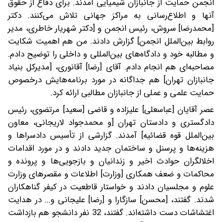
انجمن حمایت از جانبازان شیمیایی‌ آمدند. برای دفاع از حقوق
آنها و اطلاع‌رسانی به مراکز جهانی تلاش می‌کنند. دکتر
[محمدرضا] سروش، رئیس انجمن و [دکتر شهریار خاطری، مدیر
روابط بین‌الملل انجمن] گزارش دادند. من هم اهمیت شکایت
و مطالبه خود و دادگاه‌های بین‌المللی و داخلی را توضیح دادم.
مصاحبه‌ای هم انجام دادم. آقای [رضا] آقانوری، [مدیرکل بنیاد
جانبازان تهران] هم جداگانه در مورد برنامه‌هایش درخصوص
حمایت علمی و عملی از جانبازان مطالبی ارائه‌ کرد.
عصر آقایان [عباسعلی] علیزاده و قاضی [سعید] مرتضوی، رئیس
دادگستری و دادستان تهران [و محمدجواد لاریجانی، معاون
بین‌الملل قوه قضائیه] آمدند. گزارشی از تأسیس دادسراها و
هزینه‌ها و پرسنل و ساختمان جدید دادند و در مورد اقدامات
اخلالگران حوادث اخیر و زندانیان و بازجویی‌ها و پرونده و
محاکمات و ضعف همکاری [وزارت] اطلاعات و مقصرهای وزارت
علوم و مجلسیان دادند و خواستار قاطعیت در کیفر گناهکاران
شدند. گفتند، [محسن] سازگارا و [رضا] علیجانی و... در هدایت
اغتشاشات دست داشته‌اند. گفتند، 32 نفر دانشجو هم بازداشت