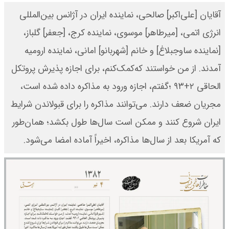
آقایان [علی‌اکبر] صالحی، نماینده ایران در آژانس بین‌المللی
انرژی اتمی، [میرطاهر] موسوی، نماینده ‌کرج، [جعفر] گلباز،
[نماینده ساوجبلاغ] و خانم [شهربانو] امانی، نماینده ارومیه
آمدند. از من خواستند که‌کمک‌کنم، برای اجازه پذیرش پروتکل
الحاقی ۲+۹۳ ؛گفتم، اجازه ورود به مذاکره داده شده است،
مجریان ضعف دارند. می‌توانند مذاکره را برای قبولاندن شرایط
ایران شروع کنند و ممکن است سال‌ها طول بکشد؛ همان‌طور
که آمریکا بعد از سال‌ها مذاکره، اخیراً آماده امضا می‌شود.