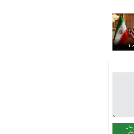
 و
محوریت
ا
سال
ظر