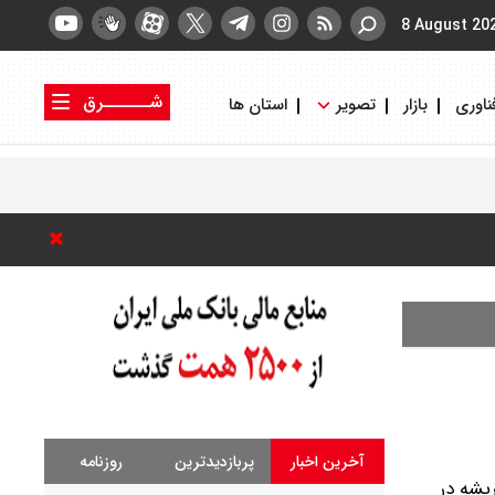
8 August 20
شــــــرق
ناوری
بازار
تصویر
استان ها
کتاب شرق
روزنامه شرق
آخرین اخبار
پربازدیدترین
روزنامه
یشه در