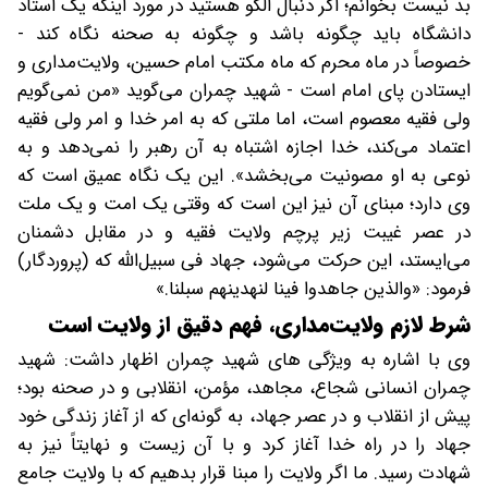
بد نیست بخوانم؛ اگر دنبال الگو هستید در مورد اینکه یک استاد
دانشگاه باید چگونه باشد و چگونه به صحنه نگاه کند -
خصوصاً در ماه محرم که ماه مکتب امام حسین، ولایت‌مداری و
ایستادن پای امام است - شهید چمران می‌گوید «من نمی‌گویم
ولی فقیه معصوم است، اما ملتی که به امر خدا و امر ولی فقیه
اعتماد می‌کند، خدا اجازه اشتباه به آن رهبر را نمی‌دهد و به
نوعی به او مصونیت می‌بخشد». این یک نگاه عمیق است که
وی دارد؛ مبنای آن نیز این است که وقتی یک امت و یک ملت
در عصر غیبت زیر پرچم ولایت فقیه و در مقابل دشمنان
می‌ایستد، این حرکت می‌شود، جهاد فی سبیل‌الله که (پروردگار)
فرمود: «والذین جاهدوا فینا لنهدینهم سبلنا.»
شرط لازم ولایت‌مداری، فهم دقیق از ولایت است
وی با اشاره به ویژگی های شهید چمران اظهار داشت: شهید
چمران انسانی شجاع، مجاهد، مؤمن، انقلابی و در صحنه بود؛
پیش از انقلاب و در عصر جهاد، به گونه‌ای که از آغاز زندگی خود
جهاد را در راه خدا آغاز کرد و با آن زیست و نهایتاً نیز به
شهادت رسید. ما اگر ولایت را مبنا قرار بدهیم که با ولایت جامع