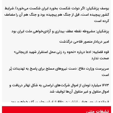
یوسف پزشکیان: اگر دولت شکست بخورد ایران شکست می‌خورد/ شرایط
کشور پیچیده است، قبل از جنگ هم پیچیده بود و جنگ هم آن را مضاعف‌
کرده است
پزشکیان: مشروطه نقطه عطف بیداری و آزادی‌خواهی ملت ایران بود
امیر دریادار منصور فلاحی درگذشت
قوه قضاییه: ادعا درباره «نحوه رد زنی محل استقرار شهید لاریجانی»
صحت ندارد
سرپرست وزارت دفاع: دست نیروهای مسلح برای پاسخ به تهدیدات پُر
است
۱۶۷۳ میلیارد تومان از اموال شرکت‌های تراستی به شکل تهاتر دریافت و
اموال منقول و غیر منقول آن‌ها توقیف شد
فرمانده نیروی هوایی ارتش: در دفاع از ایران، جان بر کف خواهیم بود
تبلیغات متنی
حمله حسین شریعتمداری به مذاکرات ایران و عمان درباره تنگه هرمز: