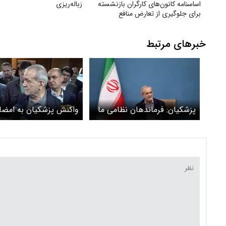
اساسنامه کانون‌های کارگران بازنشسته
زباله‌ریزی
برای جلوگیری از تعارض منافع
خبرهای مرتبط
پزشکیان: فرماندهان نظامی ما
واکنش پزشکیان به امضا
معتقد هستند باید این کار
تفاهم میان ایران و آمریک
[مذاکره] را انجام دهیم +
ویدیو
ویدیئو