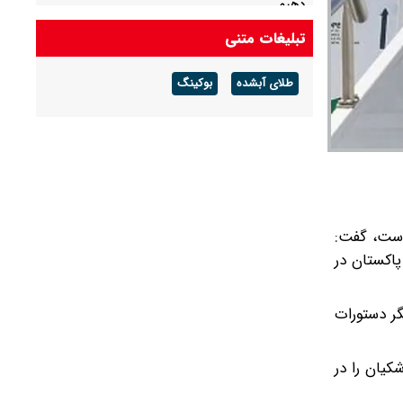
دهیم
تبلیغات متنی
علم‌الهدی: افرادی که می‌گویند جنگ را تمام کنید،
بی‌عقل مریض و منافق هستند
طلای آبشده
بوکینگ
 است، گفت:
اکستان در
گر دستورات
کیان را در