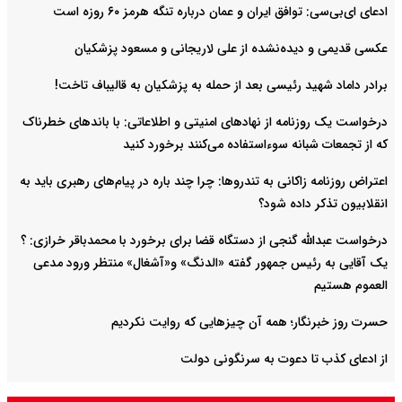
ادعای ای‌بی‌سی: توافق ایران و عمان درباره تنگه هرمز ۶۰ روزه است
عکسی قدیمی و دیده‌نشده از علی لاریجانی و مسعود پزشکیان
برادر داماد شهید رئیسی بعد از حمله به پزشکیان به قالیباف تاخت!
درخواست یک روزنامه از نهادهای امنیتی و اطلاعاتی: با باند‌های خطرناک
که از تجمعات شبانه سوءاستفاده می‌کنند برخورد کنید
اعتراض روزنامه زاکانی به تندروها‌: چرا چند باره در پیام‌های رهبری باید به
انقلابیون تذکر داده شود؟
درخواست عبدالله گنجی از دستگاه قضا برای برخورد با محمدباقر خرازی: ؟
یک آقایی به رئیس جمهور گفته «الدنگ» و«آشغال» منتظر ورود مدعی
العموم هستیم
حسرت روز خبرنگار؛ همه آن چیزهایی که روایت نکردیم
از ادعای کذب تا دعوت به سرنگونی دولت
واشینگتن در انتظار زلزله