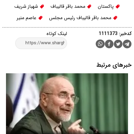
پاکستان
محمد باقر قالیباف
شهباز شریف
محمد باقر قالیباف رئیس مجلس
عاصم منیر
کدخبر: 1111373
لینک کوتاه
خبرهای مرتبط