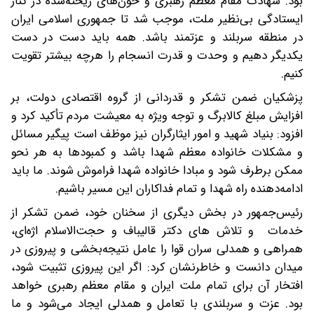
بود. شهادت مقام معظم رهبری و خون‌های ریخته‌شده در کنار
ایستادگی بی‌نظیر ملت، موجب شد تا جمهوری اسلامی ایران
در منطقه سربلند و عزتمند باشد. همه باید دست در دست
یکدیگر دهیم و وحدت و قدرت انسجام را هرچه بیشتر تقویت
کنیم.
پزشکیان ضمن تشکر و قدردانی از گروه اقتصادی دولت، بر
افزایش مبلغ کالابرگ و توجه ویژه به معیشت مردم تأکید کرد و
افزود: بنیاد شهید و امور ایثارگران نیز موظف است پیگیر مسائل
و مشکلات خانواده معظم شهدا باشد و کمبودها به هر نحو
ممکن برطرف شود و مبادا خانواده شهدا فراموش شوند. ما باید
ادامه‌دهنده راه شهدا و تمام فداکاران این مسیر باشیم.
رئیس‌جمهور در بخش دیگری از سخنان خود، ضمن تشکر از
خدمات و تلاش های دکتر قالیباف و حجت‌الاسلام اژه‌ای،
همراهی و همدلی سران قوا را عامل نتیجه‌بخشی و پیروزی در
میدان دانست و خاطرنشان کرد: اگر این پیروزی تثبیت شود،
افتخار آن برای تمام ملت ایران و مقام معظم رهبری خواهد
بود. عزت و سربلندی با تعامل و همدلی ایجاد می‌شود و ما