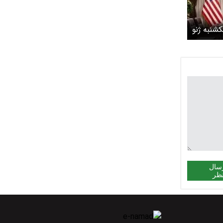
کشنبه ژنو
سال
ظر