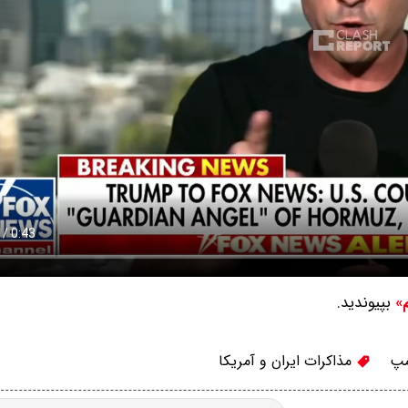
بپیوندید.
م»
مپ
مذاکرات ایران و آمریکا