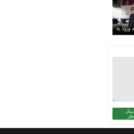
 ورود به
د
سال
ظر