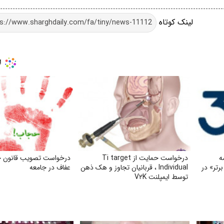
لینک کوتاه
ه
درخواست حمایت از Ti target
درخواست تصویب قانون 
ال برتر» در
Individual ، قربانیان تجاوز و هک ذهن
عفاف در جامعه
توسط ایمپلنت V۲K