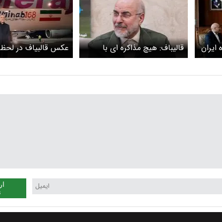
 ایران
قالیباف: هیچ مذاکره ای با
عکس قالبیاف در لحظه
آمریکا انجام نشده است
سوئیس که پربازدید ش
ار
ن