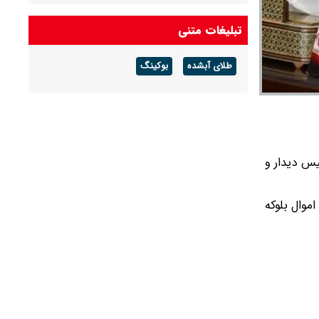
شکست می‌خورد/ شرایط کشور پیچیده است، قبل
از جنگ هم پیچیده بود و جنگ هم آن را مضاعف‌
تبلیغات متنی
کرده است
طلای آبشده
بوکینگ
پزشکیان: مشروطه نقطه عطف بیداری و
آزادی‌خواهی ملت ایران بود
امیر دریادار منصور فلاحی درگذشت
یس دیدار و
ها به‌خصوص لبنان و آزادسازی 12 میلیارد دلار از اموال بلوکه