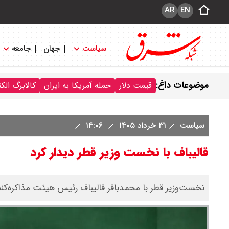
AR
EN
سیاست
جهان
جامعه
موضوعات داغ:
قیمت دلار
حمله آمریکا به ایران
کالابرگ الک
سیاست
۳۱ خرداد ۱۴۰۵
۱۴:۰۶
قالیباف با نخست وزیر قطر دیدار کرد
نخست‌وزیر قطر با محمدباقر قالیباف رئیس هیئت مذاکره‌کن