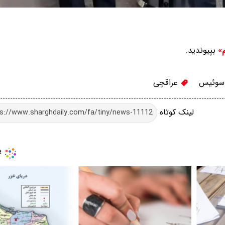
بپیوندید.
م»
وئیس
عراقچی
لینک کوتاه