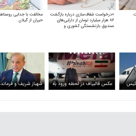
ت
«درخواست شفاف‌سازی درباره بازگشت
مخالفت با جدایی روستاها
۸۶ هزار میلیارد تومان از دارایی‌های
حیران از گیلان
صندوق بازنشستگی کشوری و
بهره‌گیری از آن در جهت تحقق مطالبات
و بهبود معیشت بازنشستگان»
ئیس
عکس قالبیاف در لحظه ورود به
شهباز شریف و فرماند
سوئیس که پربازدید شد
پاکستان برای حضور در
عازم سوئیس شدند