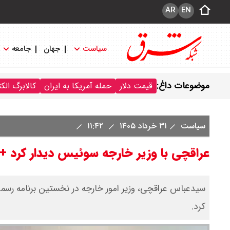
AR
EN
سیاست
جهان
جامعه
موضوعات داغ:
قیمت دلار
حمله آمریکا به ایران
کالابرگ الک
سیاست
۳۱ خرداد ۱۴۰۵
۱۱:۴۲
عراقچی با وزیر خارجه سوئیس دیدار کرد +
سیدعباس عراقچی، وزیر امور خارجه در نخستین برنامه رسمی
کرد.