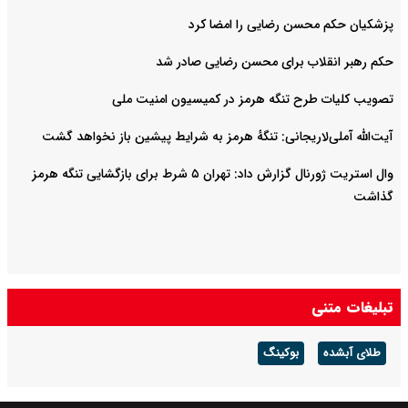
پزشکیان حکم محسن رضایی را امضا کرد
حکم رهبر انقلاب برای محسن رضایی صادر شد
تصویب کلیات طرح تنگه هرمز در کمیسیون امنیت ملی
آیت‌الله آملی‌لاریجانی: تنگهٔ هرمز به شرایط پیشین باز نخواهد گشت
وال استریت ژورنال گزارش داد: تهران ۵ شرط برای بازگشایی تنگه هرمز
گذاشت
تبلیغات متنی
طلای آبشده
بوکینگ