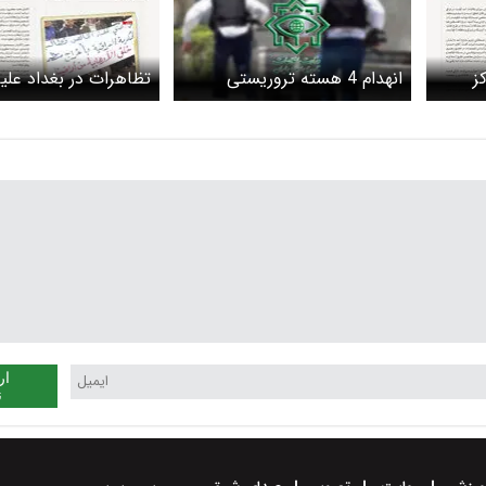
ز
انهدام 4 هسته تروریستی
تظاهرات در بغداد علیه
تکفیری در جنوب‌شرق کشور
ار
ن