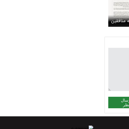
 منافقین
سال
ظر