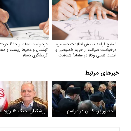
اصلاح فرایند نمایش اطلاعات حساس؛
درخواست نجات و حفظ درختا
درخواست صیانت از حریم خصوصی و
کهنسال و محیط زیست و مح
امنیت شغلی وکلا در سامانهٔ شفافیت
گردشگری ده‌بالا
خبرهای مرتبط
حضور پزشکیان در مراسم
پزشکیان: جنگ ۱۲ ر
گرامیداشت شهید خطیب
کرد وقتی پای ایران در م
باشد، ما یک ملت و یک