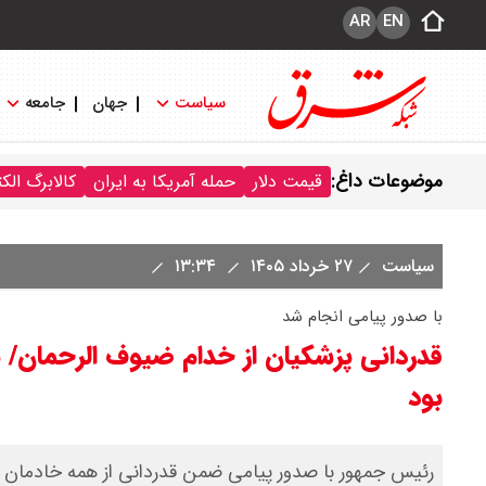
AR
EN
سیاست
جهان
جامعه
موضوعات داغ:
قیمت دلار
حمله آمریکا به ایران
کالابرگ الک
سیاست
۲۷ خرداد ۱۴۰۵
۱۳:۳۴
با صدور پیامی انجام شد
قدردانی پزشکیان از خدام ضیوف الرحمان/
بود
رئیس جمهور با صدور پیامی ضمن قدردانی از همه خادمان 