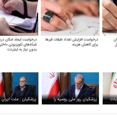
ن
درخواست افزایش تعداد طبقات قبر‌ها
درخواست ایجاد امکان دری
ل
برای کاهش هزینه
شبکه‌های تلویزیونی داخلی 
بدون نیاز به اینترنت
وزه اثبات
پزشکیان روز ملی روسیه را
پزشکیان : ملت ایران ب
یان
تبریک گفت
همه فشارها و تهدیدها
 قلب
و تمامیت ارضی کشور 