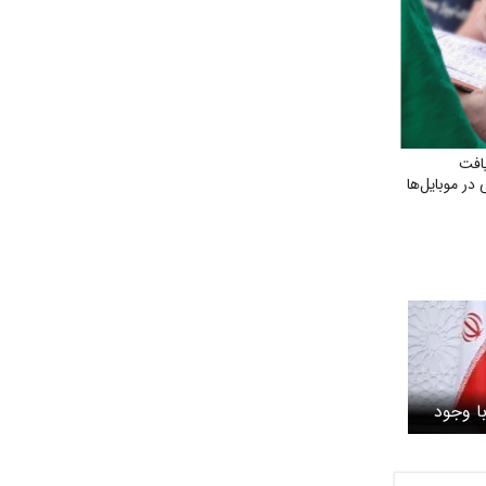
افت
در موبایل‌ها
ا وجود
، از عزت
دفاع