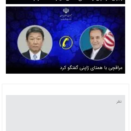
عراقچی با همتای ژاپنی گفتگو کرد