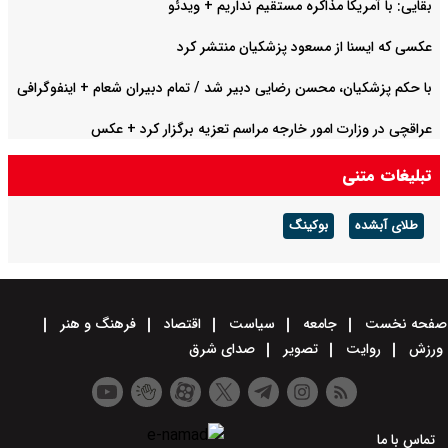
بقایی: با آمریکا مذاکره مستقیم نداریم + ویدئو
عکسی که ایسنا از مسعود پزشکیان منتشر کرد
با حکم پزشکیان، محسن رضایی دبیر شد / تمام دبیران شعام + اینفوگرافی
عراقچی در وزارت امور خارجه مراسم تعزیه برگزار کرد + عکس
تبلیغات متنی
طلای آبشده
بوکینگ
صفحه نخست
جامعه
سیاست
اقتصاد
فرهنگ و هنر
ورزش
روایت
تصویر
صدای شرق
تماس با ما