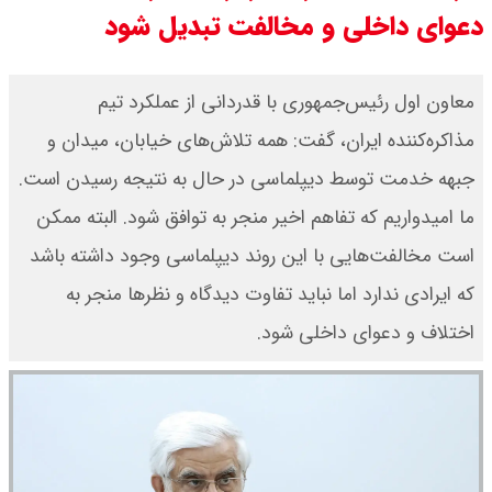
دعوای داخلی و مخالفت تبدیل شود
ور شد ؟ / تنگه چه زمانی باز می شود
؟
معاون اول رئیس‌جمهوری با قدردانی از عملکرد تیم
مذاکره‌کننده ایران، گفت: همه تلاش‌های خیابان، میدان و
بقایی : عراقچی و قالیباف به پاکستان
جبهه خدمت توسط دیپلماسی در حال به نتیجه رسیدن است.
می روند
ما امیدواریم که تفاهم اخیر منجر به توافق شود. البته ممکن
قیمت سکه امامی امروز دوشنبه ۱۹
است مخالفت‌هایی با این روند دیپلماسی وجود داشته باشد
که ایرادی ندارد اما نباید تفاوت دیدگاه و نظرها منجر به
مرداد ۱۴۰۵ اعلام شد/ افزایش قیمت
اختلاف و دعوای داخلی شود.
سکه
با حکم پزشکیان، محسن رضایی دبیر
شد / تمام دبیران شعام + اینفوگرافی