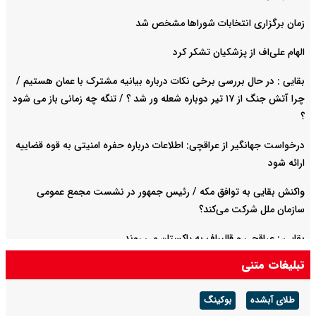
زمان برگزاری انتخابات شوراها مشخص شد
الهام علی‌اف از پزشکیان تشکر کرد
بقایی : در حال بررسی برخی نکات درباره بیانیه مشترک با عمان هستیم /
چرا آتش جنگ از ۱۷ تیر دوباره شعله ور شد ؟ / تنگه چه زمانی باز می شود
؟
درخواست جهانگیر از عراقچی: اطلاعات درباره حفره امنیتی به قوه قضاییه
ارائه شود
واکنش بقایی به توافق مکه / رئیس جمهور در نشست مجمع عمومی
سازمان ملل شرکت می‌کند؟
بقایی : عراقچی و قالیباف به پاکستان می روند
تبلیغات متنی
مذاکره با آمریکا از طریق میانجی ها است / مسئول مذاکرات با آمریکا
عراقچی است یا محسن رضایی؟
طلای آبشده
بوکینگ