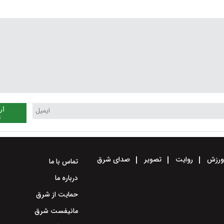
افراطی کمکی می‌کند و نه
جنگ است
بدبینی مطلق
ار
ن
رزش
روایت
تصویر
صدای شرق
تماس با ما
درباره ما
حمایت از شرق
مانیفست شرق