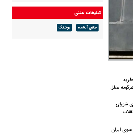
امام جمعه تهران: دشمن به دنبال ترویج برهنگی
تبلیغات متنی
است
طلای آبشده
بوکینگ
محسن رضایی به انگلیسی آمریکا را تهدید کرد
ظریه
رگونه تعلل
ی شورای
قلاب
سوی ایران