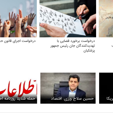
درخواست برخورد قضایی با
درخواست اجرای قانون حج
تهدید‌کنندگان جان رئیس جمهور
پزشکیان
ریکا
حسین سلاح ورزی: اقتصاد
حمله شدید روزنامه اط
ای
ایران بیش از هر چیز از کمبود
مخالفان توافق / کاسب
اعتماد رنج می‌برد / نه خوشبینی
و رقبای پزشکیان منفع