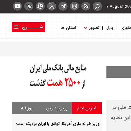
7 August 20
شــــــرق
ناوری
بازار
تصویر
استان ها
کتاب شرق
روزنامه شرق
ت ملی در
آخرین اخبار
پربازدیدترین
روزنامه
ین نظریه
وزیر خزانه داری آمریکا: توافق با ایران نزدیک است