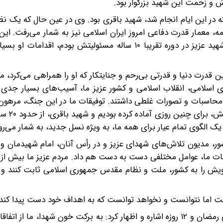
 و زحمت این شهید بزرگوار بود.
ی که در این ایام انجام شد، شهید باقری بود. وی در عین حال که یک 
ه، معمار قدرت دفاعی امروز ایران اسلامی نیز به شمار می‌رفت. این
حقیقتا دارای شخصیتی جامع بود. من شاهد اقدامات این شهید عزیز در دوره تقریبا ۱۰ ساله مسئولیتش بودم،
گ رمضان، با بزرگترین قدرت دنیا و قدرتی بی‌رحم و جنایتکار که او را همراهی می‌کرد، 
اسلامی، انقلاب اسلامی و کشور عزیز ما، آسیب‌های بسیار جدی‌ و
 محاسبات و تصورات غلطی داشتند. توفیقات ما در این جنگ، مرهون
و به برکت خون همین شهدای
الگوی تمام عیار برای همه ما، به ویژه نسل جدید، به شمار می‌رو
ور، مدیون تلاش‌های شهدای عزیز و در رأس آنان، امام شهیدمان و
 خویش را به کشور، ملت و نظام مقدس جمهوری اسلامی ثابت کنند و 
ت اما نتوانست و نخواهد توانست که به اهداف خود دست پیدا کند.
امیر سرلشکر حاتمی، در ادامه به درس آموخته‌های جنگ‌های رمضان و ۱۲ روزه اشاره و اظهار کرد: به برکت خون شهدا، 