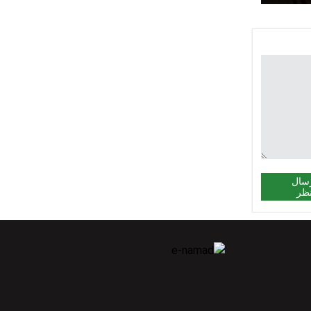
 کرد
سال
ظر