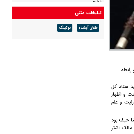
دهیم
تبلیغات متنی
علم‌الهدی: افرادی که می‌گویند جنگ را تمام کنید،
بی‌عقل مریض و منافق هستند
طلای آبشده
بوکینگ
لاب و رابطه
د ستاد کل
ت و اظهار
رایت و علم
تا حیف بود
مالک اشتر