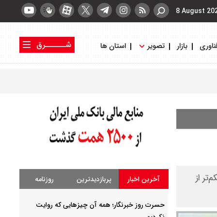
8 August 20
شــــــرق
ناوری
بازار
تصویر
استان ها
کتاب شرق
روزنامه شرق
تر از
آخرین اخبار
پربازدیدترین
روزنامه
حسرت روز خبرنگار؛ همه آن چیزهایی که روایت
نکردیم