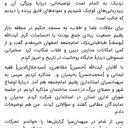
نزدیک به اتمام است. توضیحاتی دربارۀ ویژگی آن و
زیردریایی‌های کوچک شنیدیم و نمونه‌های قایق پرنده را دیدیم‌
که جالب است.
برای ملاقات علما و طلاب، به مسجد حکیم در منطقه بازار
رفتیم. جمعیت زیادی جمع بودند؛ با احساسات گرم. آیت‌الله
[یوسف] طباطبایی‌نژاد، امام‌جمعه اصفهان خیرمقدم گفت و از
کمی امکانات مدارس دینی و طلاب شکایت‌ کرد. سخنرانی
مبسوطی دربارۀ جایگاه روحانیت در تاریخ و امروز کردم.
با آقایان آیت‌الله [حسین] مظاهری، [سیدجلال‌الدین] فقیه
ایمانی و [محمدحسن] رحیمیان و... مذاکره کردیم. سپس به
میهمانسرای استانداری رفتیم. امام‌جمعه هم آمد. دربارۀ اوضاع
شهر و مصلای بزرگ در دست ساختمان مذاکره‌ کردیم. در جلسه
شورای اداری استان در استانداری شرکت کردم. مدیران و
نمایندگان مطالبی‌ گفتند و سؤالاتی‌ کردند. من هم توضیحات
دادم.
پس از شام در میهمان‌سرا گزارش‌ها را خواندم. تحرکات