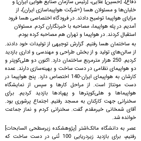
دفاع]، [حسین] علایی، [رئیس سازمان صنایع هوایی ایران] و
خلبان‌ها و مسئولان هسا (=شرکت هواپیماسازى ایران)، از
مزایای هواپیما توضیح دادند. در فرودگاه اختصاصی هسا فرود
آمدیم. در پله هواپیما، مصاحبه با خبرنگاران کردم. مسئولان
استقبال کردند. در هواپیما و تهران هم مصاحبه کرده بودم.
به ساختمان هسا رفتیم. گزارش توجیهی از تولیدات خود دادند.
از سالن‌‌های تولید و از بخش طراحی و مهندسی و اداری بازدید
کردیم. 250 هزار مترمربع ساختمان دارد. اکنون دو هلی‌کوپتر و
دو هواپیمای نظامی در دست ساخت و بهینه‌سازی دارند. عمده
کارشان به هواپیمای ایران-140 اختصاص دارد. پنج هواپیما در
دست مونتاژ است. از مراحل‌ کارها و سپس از نمایشگاه
هواپیماها و هلی‌کوپترها و پهپادها بازدید کردیم. برای
سخنرانی جهت کارکنان به مسجد رفتیم. اجتماع پرشوری بود.
آقای شمخانی خیرمقدم گفت. سخنرانی کردم و نماز جماعت
خوانده شد.
عصر به دانشگاه مالک‌اشتر [پژوهشکده زیرسطحى السابحات]
رفتیم، برای بازدید زیردریایی 100 تُنی در دست ساخت که